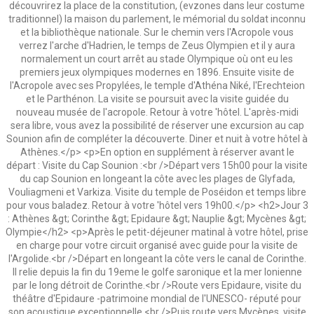
découvrirez la place de la constitution, (evzones dans leur costume
traditionnel) la maison du parlement, le mémorial du soldat inconnu
et la bibliothèque nationale. Sur le chemin vers l'Acropole vous
verrez l'arche d'Hadrien, le temps de Zeus Olympien et il y aura
normalement un court arrêt au stade Olympique où ont eu les
premiers jeux olympiques modernes en 1896. Ensuite visite de
l'Acropole avec ses Propylées, le temple d'Athéna Niké, l'Erechteion
et le Parthénon. La visite se poursuit avec la visite guidée du
nouveau musée de l'acropole. Retour à votre 'hôtel. L'après-midi
sera libre, vous avez la possibilité de réserver une excursion au cap
Sounion afin de compléter la découverte. Diner et nuit à votre hôtel à
Athènes.</p> <p>En option en supplément à réserver avant le
départ : Visite du Cap Sounion :<br />Départ vers 15h00 pour la visite
du cap Sounion en longeant la côte avec les plages de Glyfada,
Vouliagmeni et Varkiza. Visite du temple de Poséidon et temps libre
pour vous baladez. Retour à votre 'hôtel vers 19h00.</p> <h2>Jour 3
: Athènes &gt; Corinthe &gt; Epidaure &gt; Nauplie &gt; Mycènes &gt;
Olympie</h2> <p>Après le petit-déjeuner matinal à votre hôtel, prise
en charge pour votre circuit organisé avec guide pour la visite de
l'Argolide.<br />Départ en longeant la côte vers le canal de Corinthe.
Il relie depuis la fin du 19eme le golfe saronique et la mer Ionienne
par le long détroit de Corinthe.<br />Route vers Epidaure, visite du
théâtre d'Epidaure -patrimoine mondial de l'UNESCO- réputé pour
son acoustique exceptionnelle.<br />Puis route vers Mycènes, visite