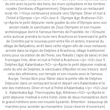
du site avec la porte des lions, les murs cyclopéens et les tombes
royales (tombeau d'Agamemnon). Déjeuner dans un restaurant
local.<br />Vous continuerez ensuite vers Olympie. Dîner et nuit à
l'hôtel à Olympie.</p> <h2>Jour 4 : Olympie &gt; Arahova</h2>
<p>Après le petit-déjeuner visite guidée du site d'Olympie avec son
ancien stade, le sanctuaire de Zeus Olympien et son musée
archéologique dont le fameux Hermès de Praxitèle.<br />Ensuite
votre autocar prendra la route vers Arachova en traversant le golfe
de Corinthe par le nouveau pont entre Rio et antirio, traversé du
village de Nafpaktos, arrêt dans cette région afin de vous restaurer,
arrivée dans la région de Delphes à Arachova, village traditionnel
connu pour sa station de ski l'hiver, ses flokatis ( tapis de laine) et des
fromages frits, dîner et nuit à l'hôtel à Arachova.</p> <h2>Jour 5
: Delphes &gt; Kalambaka</h2> <p>Après le petit déjeuner matinal,
visite du site de Delphes, le sanctuaire d'Apollon et ses trésors: dont
celui des athéniens, son temple et son musée avec le fameux
Aurige. Temps libre pour flâner dans la petite ville de Delphes
Déjeuner dans un restaurant local et départ vers Kalambaka et le
site des météores. Dîner et nuit à l'hôtel à Kalambaka.</p> <h2>Jour
6 : Kalambaka &gt; Thermopyles &gt; Athènes</h2> <p>Après le
petit déjeuner matinal à votre hôtel, visite de deux monastères dont
le grand météore avec son musée byzantin. Attention : beaucoup de
marches pour accéder au monastère. (sous réserve d'ouverture)