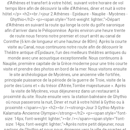
d'Athènes et transfert à votre hôtel, suivant votre horaire de vol
temps libre afin de découvrir la ville d'Athènes, diner et nuit à votre
hôtel.</p> <h2><br />jour 2 Athènes - Epidaure - Nauplie - Mycènes -
Ghythio</h2> <p><span style="font-weight: lighter;">Départ
d'Athènes en suivant la route qui longe la cote du golfe saronique
afin d'arriver dans le Péloponnèse. Après environ une heure trente
de route nous ferons notre premier et court arrêt au canal de
Corinthe (6 km de longueur et une hauteur de 80m). Après la courte
visite au Canal, nous continuons notre route afin de découvrir le
Théâtre antique d'Épidaure, l'un des meilleurs théâtres antiques du
monde avec une acoustique exceptionnelle. Nous continuons à
Nauplie, première capitale de la Grèce moderne pour une très courte
visite et prendre des photos en bord de la mer. Nous visitons ensuite
le site archéologique de Mycènes, une ancienne ville fortifée,
principale puissance de la période de la guerre de Troie, visite de la
porte des Lions et « du trésor d'Atrée,Tombe majestueuse ». Après
la visite de Mycènes, vous déjeunerez dans un restaurant à
proximité du site. Route ensuite vers la station balnéaire de Ghythio
où nous passerons la nuit, Diner et nuit à votre hôtel à Gythio ou à
proximité.</span></p> <h2><br /><strong>Jour 3 Gythio-Mystra-
Kalamata-Ancienne Olympie</strong></h2> <p><span style="font-
size: 14px; font-weight: lighter;"><br /></span><span style="font-
size: 14px; font-weight: lighter;">Après notre petit déjeuner, nous
partons de Ghythio et nous nous dirigeons vers la ville de spartes et