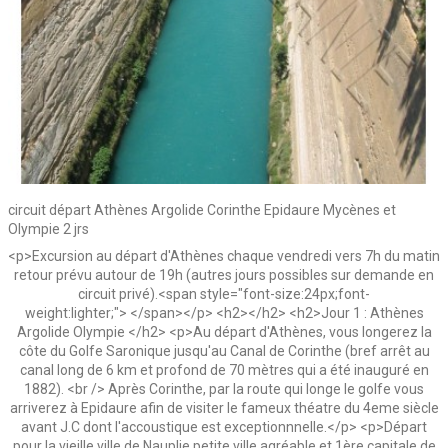
circuit départ Athènes Argolide Corinthe Epidaure Mycènes et
Olympie 2 jrs
<p>Excursion au départ d'Athènes chaque vendredi vers 7h du matin
retour prévu autour de 19h (autres jours possibles sur demande en
circuit privé).<span style="font-size:24px;font-
weight:lighter;"> </span></p> <h2></h2> <h2>Jour 1 : Athènes
Argolide Olympie </h2> <p>Au départ d'Athènes, vous longerez la
côte du Golfe Saronique jusqu'au Canal de Corinthe (bref arrêt au
canal long de 6 km et profond de 70 mètres qui a été inauguré en
1882). <br /> Après Corinthe, par la route qui longe le golfe vous
arriverez à Epidaure afin de visiter le fameux théatre du 4eme siècle
avant J.C dont l'accoustique est exceptionnnelle.</p> <p>Départ
pour la vieille ville de Nauplie petite ville agréable et 1ère capitale de