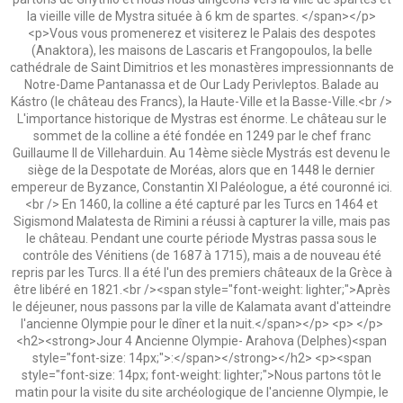
la vieille ville de Mystra située à 6 km de spartes. </span></p>
<p>Vous vous promenerez et visiterez le Palais des despotes
(Anaktora), les maisons de Lascaris et Frangopoulos, la belle
cathédrale de Saint Dimitrios et les monastères impressionnants de
Notre-Dame Pantanassa et de Οur Lady Perivleptos. Balade au
Kástro (le château des Francs), la Haute-Ville et la Basse-Ville.<br />
L'importance historique de Mystras est énorme. Le château sur le
sommet de la colline a été fondée en 1249 par le chef franc
Guillaume II de Villeharduin. Au 14ème siècle Mystrás est devenu le
siège de la Despotate de Moréas, alors que en 1448 le dernier
empereur de Byzance, Constantin XI Paléologue, a été couronné ici.
<br /> En 1460, la colline a été capturé par les Turcs en 1464 et
Sigismond Malatesta de Rimini a réussi à capturer la ville, mais pas
le château. Pendant une courte période Mystras passa sous le
contrôle des Vénitiens (de 1687 à 1715), mais a de nouveau été
repris par les Turcs. Il a été l'un des premiers châteaux de la Grèce à
être libéré en 1821.<br /><span style="font-weight: lighter;">Après
le déjeuner, nous passons par la ville de Kalamata avant d'atteindre
l'ancienne Olympie pour le dîner et la nuit.</span></p> <p> </p>
<h2><strong>Jour 4 Ancienne Olympie- Arahova (Delphes)<span
style="font-size: 14px;">:</span></strong></h2> <p><span
style="font-size: 14px; font-weight: lighter;">Nous partons tôt le
matin pour la visite du site archéologique de l'ancienne Olympie, le