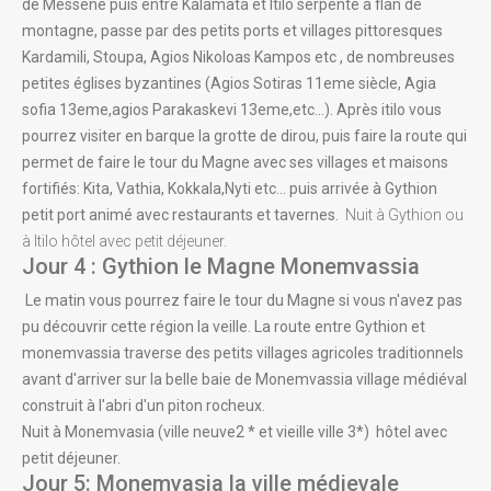
de Messene puis entre Kalamata et Itilo serpente à flan de
montagne, passe par des petits ports et villages pittoresques
Kardamili, Stoupa, Agios Nikoloas Kampos etc , de nombreuses
petites églises byzantines (Agios Sotiras 11eme siècle, Agia
sofia 13eme,agios Parakaskevi 13eme,etc...). Après itilo vous
pourrez visiter en barque la grotte de dirou, puis faire la route qui
permet de faire le tour du Magne avec ses villages et maisons
fortifiés: Kita, Vathia, Kokkala,Nyti etc... puis arrivée à Gythion
petit port animé avec restaurants et tavernes.
Nuit à Gythion ou
à Itilo hôtel avec petit déjeuner.
Jour 4 : Gythion le Magne Monemvassia
Le matin vous pourrez faire le tour du Magne si vous n'avez pas
pu découvrir cette région la veille. La route entre Gythion et
monemvassia traverse des petits villages agricoles traditionnels
avant d'arriver sur la belle baie de Monemvassia village médiéval
construit à l'abri d'un piton rocheux.
Nuit à Monemvasia (ville neuve2 * et vieille ville 3*) hôtel avec
petit déjeuner.
Jour 5: Monemvasia la ville médievale