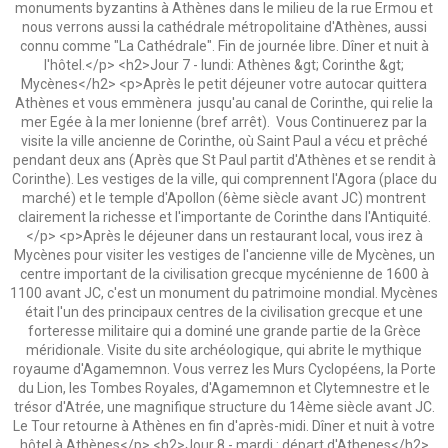
monuments byzantins à Athènes dans le milieu de la rue Ermou et
nous verrons aussi la cathédrale métropolitaine d'Athènes, aussi
connu comme "La Cathédrale". Fin de journée libre. Dîner et nuit à
l'hôtel.</p> <h2>Jour 7 - lundi: Athènes &gt; Corinthe &gt;
Mycènes</h2> <p>Après le petit déjeuner votre autocar quittera
Athènes et vous emmènera jusqu'au canal de Corinthe, qui relie la
mer Egée à la mer Ionienne (bref arrêt). Vous Continuerez par la
visite la ville ancienne de Corinthe, où Saint Paul a vécu et prêché
pendant deux ans (Après que St Paul partit d'Athènes et se rendit à
Corinthe). Les vestiges de la ville, qui comprennent l'Agora (place du
marché) et le temple d'Apollon (6ème siècle avant JC) montrent
clairement la richesse et l'importante de Corinthe dans l'Antiquité.
</p> <p>Après le déjeuner dans un restaurant local, vous irez à
Mycènes pour visiter les vestiges de l'ancienne ville de Mycènes, un
centre important de la civilisation grecque mycénienne de 1600 à
1100 avant JC, c'est un monument du patrimoine mondial. Mycènes
était l'un des principaux centres de la civilisation grecque et une
forteresse militaire qui a dominé une grande partie de la Grèce
méridionale. Visite du site archéologique, qui abrite le mythique
royaume d'Agamemnon. Vous verrez les Murs Cyclopéens, la Porte
du Lion, les Tombes Royales, d'Agamemnon et Clytemnestre et le
trésor d'Atrée, une magnifique structure du 14ème siècle avant JC.
Le Tour retourne à Athènes en fin d'après-midi. Dîner et nuit à votre
hôtel à Athènes</p> <h2>Jour 8 - mardi : départ d'Athenes</h2>