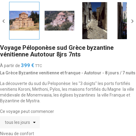


Voyage Péloponèse sud Grèce byzantine
vénitienne Autotour 8jrs 7nts
399 €
À partir de
TTC
La Grèce Byzantine venitienne et franque - Autotour - 8 jours / 7 nuits
La découverte du sud du Peloponèse: les "3 doigts" les ports fortifiés
venitiens Koroni, Methoni, Pylos, les maisons fortifiés du Magne la ville
médievale de Monemvasia, les églises byzantines la ville Franque et
Byzantine de Mystra.
Ce voyage peut commencer
Niveau de confort