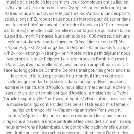
musée et le stade où les premiers Jeux olympiques ont eu lieu en
776 avant JC. Puis nous quittons Olympie et prenons la route pour
Patras nous allons traverser le pont de Rio-Antirion, l'un des ponts
les plus longs d' Europe et nous nous arrêterons pour déjeuner dans
une taverne balnéaire avant d'atteindre Arachova (à 10km environ
de Delphes) une ville traditionnelle et montagnarde qui est installée
au pied du mont Parnasse à une altitude de 1000 mètres, c'est une
célèbre station de sports d'hiver en Grèce. Dîner et nuit a l'hôtel.
</span></p> <h2><strong>Jour 5 Delphes - Kalambaka</strong>
</h2> <p><strong></strong><br />Après notre petit déjeuner nous
visiterons le site de Delphes. Le site se trouve à l'ombre du mont
Parnasse, il est naturellement positionné en amphithéâtre et fait
face au long golfe de Corinthe. Delphes était pour les grecs anciens
le centre et le lieu le plus sacré du monde, il fût un centre de
pèlerinage pendant des siècles dans l'antiquité. Nous pourrons
admirer le sanctuaire d'Apollon,, nous allons marcher sur le chemin
sacré, et visiter le temple dorique d'Apollon, la maison de la Pythie
(l'oracle). <span style="font-weight: lighter;">Nous allons aussi visiter
le musée local qui contient des très belles statues dont le fameux
aurige en bronze.<br /></span><span style="font-weight:
lighter;">Après le déjeuner dans un restaurant local, nous nous
dirigerons à travers la Grèce centrale et les villes de Lamia et Trikala,
nous arriverons à Kalambaka, une petite ville traditionnelle qui est
construite au pied des roches grises majestueuses, à l'ombre des