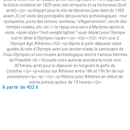
la Grèce moderne en 1829 avec ses remparts et sa forteresse (bref
arrêt).</p> <p>Départ pour le site de Mycènes (site daté de 1300
avant JC) et visite des principales découvertes archéologiques : mur
cyclopéens, porte des lionnes, tombeau "d'Agamemnon", cercle des
tombes royales, etc.<br /> le repas sera servi à Mycènes.après la
visite, <span style="font-weight:lighter;">puis départ pour Olympie
nuit et diner à Olympie</span></p> <h2></h2> <h2>Jour 2
: Olympie &gt; Athènes</h2> <p>Après le petit-déjeuner visite
guidée du site d'Olympie avec son ancien stade, le sanctuaire de
Zeus Olympien et son musée archéologique dont le fameux Hermès
de Praxitèle.<br />Ensuite votre autocar prendra la route vers
AThènes, arrêt pour le déjeuner en longeant le golfe de
Corinthe </p> <p>retour sur Athènes entre 18h et 19h fin de nos
prestations</p> <p> </p> <p>Retour pour Athènes en début de
soirée prévue autour de 19 heures.</p>
Prix
À partir de
452 €