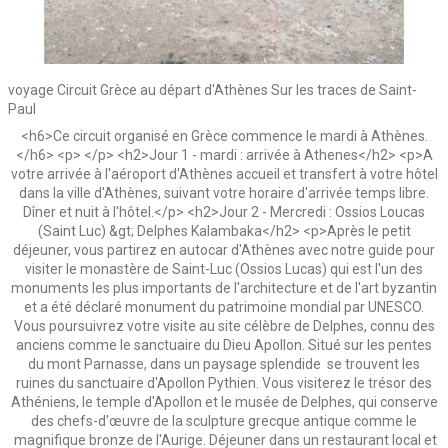
voyage Circuit Grèce au départ d'Athènes Sur les traces de Saint-
Paul
<h6>Ce circuit organisé en Grèce commence le mardi à Athènes.
</h6> <p> </p> <h2>Jour 1 - mardi : arrivée à Athenes</h2> <p>A
votre arrivée à l'aéroport d'Athènes accueil et transfert à votre hôtel
dans la ville d'Athènes, suivant votre horaire d'arrivée temps libre.
Dîner et nuit à l'hôtel.</p> <h2>Jour 2 - Mercredi : Ossios Loucas
(Saint Luc) &gt; Delphes Kalambaka</h2> <p>Après le petit
déjeuner, vous partirez en autocar d'Athènes avec notre guide pour
visiter le monastère de Saint-Luc (Ossios Lucas) qui est l'un des
monuments les plus importants de l'architecture et de l'art byzantin
et a été déclaré monument du patrimoine mondial par UNESCO.
Vous poursuivrez votre visite au site célèbre de Delphes, connu des
anciens comme le sanctuaire du Dieu Apollon. Situé sur les pentes
du mont Parnasse, dans un paysage splendide se trouvent les
ruines du sanctuaire d'Apollon Pythien. Vous visiterez le trésor des
Athéniens, le temple d'Apollon et le musée de Delphes, qui conserve
des chefs-d'œuvre de la sculpture grecque antique comme le
magnifique bronze de l'Aurige. Déjeuner dans un restaurant local et