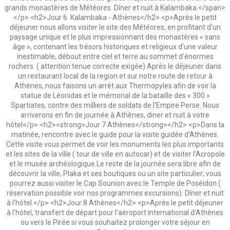
grands monastères de Météores. Dîner et nuit à Kalambaka.</span>
</p> <h2>Jour 6 Kalambaka - Athènes</h2> <p>Après le petit
déjeuner nous allons visiter le site des Météores, en profitant d'un
paysage unique et le plus impressionnant des monastères « sans
âge », contenant les trésors historiques et religieux d'une valeur
inestimable, débout entre ciel et terre au sommet d'énormes
rochers. ( attention tenue correcte exigée) Après le déjeuner dans
un restaurant local de la region et sur notre route de retour à
Athènes, nous faisons un arrêt aux Thermopyles afin de voir la
statue de Léonidas et le mémorial de la bataille des « 300 »
Spartiates, contre des milliers de soldats de l'Empire Perse. Nous
arriverons en fin de journée à Athènes, diner et nuit à votre
hôtel</p> <h2><strong>Jour 7 Athènes</strong></h2> <p>Dans la
matinée, rencontre avec le guide pour la visite guidée d'Athènes.
Cette visite vous permet de voir les monuments les plus importants
et les sites de la ville ( tour de ville en autocar) et de visiter l'Acropole
et le musée archéologique.Le reste de la journée sera libre afin de
découvrir la ville, Plaka et ses boutiques ou un site particulier; vous
pourrez aussi visiter le Cap Sounion avec le Temple de Poséidon (
réservation possible voir nos programmes excursions). Dîner et nuit
à l'hôtel.</p> <h2>Jour 8 Athènes</h2> <p>Après le petit déjeuner
à l'hôtel, transfert de départ pour l'aéroport international d'Athènes
ou vers le Pirée si vous souhaitez prolonger votre séjour en