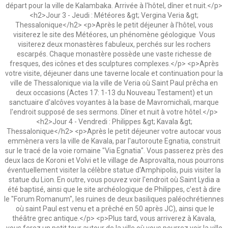
départ pour la ville de Kalambaka. Arrivée à l'hôtel, dîner et nuit.</p>
<h2>Jour 3 - Jeudi : Météores &gt; Vergina Veria &gt;
Thessalonique</h2> <p>Après le petit déjeuner à l'hôtel, vous
visiterez le site des Météores, un phénomène géologique Vous
visiterez deux monastères fabuleux, perchés sur les rochers
escarpés. Chaque monastère possède une vaste richesse de
fresques, des icônes et des sculptures complexes.</p> <p>Après
votre visite, déjeuner dans une taverne locale et continuation pour la
ville de Thessalonique via la ville de Veria où Saint Paul prêcha en
deux occasions (Actes 17: 1-13 du Nouveau Testament) et un
sanctuaire d'alcôves voyantes à la base de Mavromichali, marque
l'endroit supposé de ses sermons. Dîner et nuit à votre hôtel.</p>
<h2>Jour 4 - Vendredi : Philippes &gt; Kavala &gt;
Thessalonique</h2> <p>Après le petit déjeuner votre autocar vous
emmènera vers la ville de Kavala, par l'autoroute Egnatia, construit
sur le tracé de la voie romaine "Via Egnatia". Vous passerez près des
deux lacs de Koroni et Volvi et le village de Asprovalta, nous pourrons
éventuellement visiter la célèbre statue d'Amphipolis, puis visiter la
statue du Lion. En outre, vous pouvez voir l'endroit où Saint Lydia a
été baptisé, ainsi que le site archéologique de Philippes, c'est à dire
le "Forum Romanum", les ruines de deux basiliques paléochrétiennes
où saint Paul est venu et a prêché en 50 après JC), ainsi que le
théâtre grec antique.</p> <p>Plus tard, vous arriverez à Kavala,
vous ferez un petit tour autour de la ville où vous pourrez voir la ville