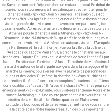
de Kavala et son port. Déjeuner dans un restaurant local. En début de
soirée, nous retournerons à Thessalonique et votre hôtel, pour le
dîner et la nuit.</p> <h2>Jour 5 - Samedi : Thessalonique &gt;
Athènes</h2> <p>Après le petit déjeuner à l'hôtel à thessalonique
visite organisée de la ville ancienne avec ses remparts ses églises
byzantinesetc...Après votre visite et le déjeuner, route de retour vers
Athènes pour le dîner et la nuit à Athènes.</p> <h2>Jour 6 -
Dimanche : visite d'Athènes</h2> <p>Après le petit déjeuner, vous
commencerez votre visite à Athènes en autocar ; visite de l'Acropole
(le Parthénon et l'Erechthéion) et vue sur la ville de la colline de
l'Aréopage où l'apôtre Paul en 51, a prêché le christianisme aux
Athéniens. L'apôtre Paul est venu à Athènes de Veria l'année 51 par
bateau. En attendant l'arrivée de Silas et Timothée de Macédoine, il
a marché autour de la ville, parlé aux gens dans la synagogue et le
marché lui-même, bouleverser avec la pluralité de personnages
cultes et des idoles. Du même, la doctrine de Jésus crucifié et sa
résurrection, il a étonné certains philosophes épicuriens et stoïciens,
qui le qualifiait de "bavard". Il n'a pas été chassé d'Athènes pour son
enseignement.</p> <p>Ensuite, vous visiterez l'ancienne Agora et le
musée Archéologique. Une courte promenade à travers les rues
étroites de la vieille ville, le célèbre quartier de Plaka, avec une
multitude de boutiques et de cafés vous permettra de vous rendre
à la petite église Notre Kapnikareas, l'un des plus importants