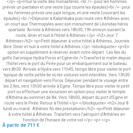
</p> <p>Pour la visite des monastères :<br />- pour les hommes
prévoir un pantalon et une veste (qui couvre les épaules)<br />- pour
les femmes prévoir une jupe longue, et une veste (couvrant les
épaules).<br />Déjeuner à Kalambaka puis route vers Athènes avec
un court aux Thermopyles avec son monument de Léonidas héros
spartiate. Arrivée à Athènes vers 18h30, 19h environ suivant la
route, diner et nuit à l'hôtel à Athènes.</p> <h2>Jour 7
: Athènes</h2> <p>Petit déjeuner à votre hôtel à Athènes, Journée
libre. Diner et nuit à votre hôtel à Athènes.</p> <blockquote> <p>En
option en supplément à réserver avant votre départ : Les îles du
golfe Saronique Hydra Poros et Egine<br />Transfert le matin depuis
l'hôtel vers le port du Pirée pour un embarquement sur le bateau
vers 8h30. Arrivée à Hydra vers 11h45, temps libre pour visiter le port
typique de cette petite île où les voitures sont interdites. Vers 13h30
départ et navigation vers Poros. Déjeuner pendant le voyage entre
les 2 îles, vers 15h30 arrivée à Egine. Temps libre pour visiter le petit
port ou effectuer une excursion en option pour visiter le temple
d'Athéna au sommet de lîle. Vers 18h00, départ du port d'Egine et
route vers le Pirée. Retour à l'hôtel.</p> </blockquote> <h2>Jour 8
lundi ou mardi : Athènes fin des prestations</h2> <p>Petit déjeuner
à votre hôtel à Athènes. Transfert vers l'aéroport d'Athènes en
fonction de l'horaire de votre vol </p> <p> </p>
Prix
À partir de
711 €