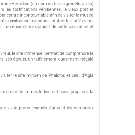
ommée Héraklion (du nom du héros grec Héraclès)
les fortifications vénitiennes, le vieux port et
est par contre incontournable afin de visiter le musée
t la civilisation minoenne, statuettes, orfèvrerie,
. un ensemble exhaustif de cette civilisation et
couvreur, le site immense permet de comprendre la
ière, ses égouts, un raffinement quasiment inégalé
isiter le site minoen de Phaistos et celui d’Agia
proximité de la mer, le lieu est aussi propice à la
une visite parmi lesquels Zaros et les nombreux