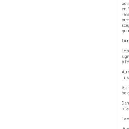
bou
en 
l’ar
arch
sce
qui 
La 
Le 
sign
à l’
Au 
Tria
Sur 
bai
Dan
mon
Le v
Ano