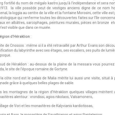
rg fortifié du nom de mégalo kastro jusqu’à l’indépendance et sera n
1913. la ville possède peut de vestiges anciens digne de ce nom hors 
senal, la loggia au centre de la ville et la fontaine Morosini, cette ville 
éologique qui renferme toutes les découvertes faites sur l’île concernan
aux en albâtres, sarcophages, peintures murales, pièces en bronze etc…
n’est visible que dans ce musée.
région d’Héraklion
:
site de Cnossos : même si il a été retravaillé par Arthur Evans son dé
ification du labyrinthe avec ses étages, ses escaliers, ses puits de lum
époque.
sud de Héraklion : au-dessus de la plaine de la messara vous pourrez v
da, le site de l’époque romaine de Gortyne.
la côte nord est le palais de Malia mérite lui aussi une visite, situé à 
gnade grâce à quelques belles plages de sable.
s les montagnes de la région d’Héraklion quelques villages méritent 
astères alentour : vrondissi, agios nikolaos, Valsamonero,
illage de Vori et les monastères de Kalyvianis kardiotissas,
gia et Axos, le monastère de Savathianon et agios Pantelenion,