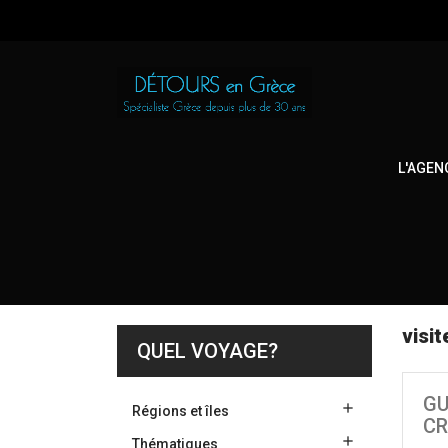
L'AGEN
visit
QUEL VOYAGE?
GU

Régions et îles
CR

Thématiques