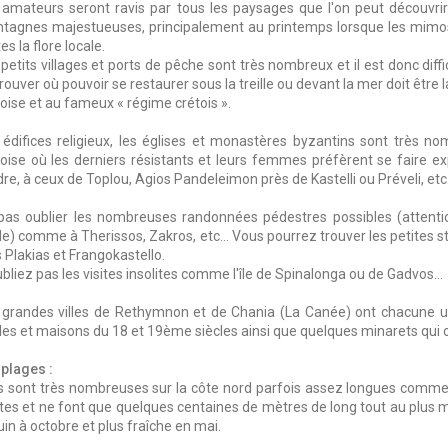
 amateurs seront ravis par tous les paysages que l'on peut découvrir
tagnes majestueuses, principalement au printemps lorsque les mimosas 
es la flore locale.
petits villages et ports de pêche sont très nombreux et il est donc diffic
rouver où pouvoir se restaurer sous la treille ou devant la mer doit être
oise et au fameux « régime crétois ».
 édifices religieux, les églises et monastères byzantins sont très no
toise où les derniers résistants et leurs femmes préfèrent se faire ex
re, à ceux de Toplou, Agios Pandeleimon près de Kastelli ou Préveli, etc.
pas oublier les nombreuses randonnées pédestres possibles (attentio
de) comme à Therissos, Zakros, etc... Vous pourrez trouver les petites s
 Plakias et Frangokastello.
bliez pas les visites insolites comme l'île de Spinalonga ou de Gadvos...
 grandes villes de Rethymnon et de Chania (La Canée) ont chacune une
lles et maisons du 18 et 19ème siècles ainsi que quelques minarets qui 
 plages :
es sont très nombreuses sur la côte nord parfois assez longues comme à
ites et ne font que quelques centaines de mètres de long tout au plus 
uin à octobre et plus fraîche en mai.