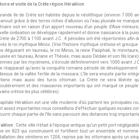
toire et visite de la Crète région Héraklion
rande île de Crète est habitée depuis le néolithique (environ 7 000 ans 
panouit grâce à des terres riches d’alluvion où l’eau pluviale ne manqu
lénaire soit en raison d’un apport nouveau d’un peuple d’Asie mineure,
elle civilisation se développe rapidement et donne naissance à la puissa
Crète de 2700 à 1100 avant J.C. 4 périodes ont été répertoriées afin 
rès le roi mythique Minos. (Voir l’histoire mythique crétoise et grecque
se déguisant en taureau, le roi Minos, la reine Pasiphaé, le minotaure
uisée en taureau, Ariane et Thésée, mais aussi Dédale et son fils Icare)
ennies par les mycéniens, s’écroule définitivement vers 1000 avant J.C
ne réapparait qu’avec la conquête romaine période de développement agri
essus de la vallée fertile de la messara. L’île sera ensuite partie inté
itiens mais aussi des turcs ottoman. La Crète ne sera libérée qu
ticulièrement et des massacres importants qui ont marqué ce peuple fi
vains crétois les plus célèbres).
apitale Héraklion est une ville moderne d’où partent les principales rou
nt assez importantes nous conseillons d’effectuer quelques escales c
uvrir chaque partie de l’île sans parcourir des distances trop important
aklion
: Cette ville n’était à l’époque antique qu’un petit port négligeabl
be en 823 qui construisent et fortifient tout un ensemble et nomme 
stallation des vénitiens en 1204, reprise par les ottomans après un sièg