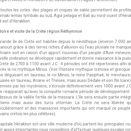
 toutes les cotes des plages et criques de sable permettent de profiter
amaki lentas tymbaki au sud, Agia pelagia et Bali au nord-ouest d’Herak
-est d’Heraklion.
toire et visite de la Crète région Réthymnon
rande île de Crète est habitée depuis le néolithique (environ 7 000 ans 
panouit grâce à des terres riches d’alluvion où l’eau pluviale ne manqu
lénaire soit en raison d’un apport nouveau d’un peuple d’Asie mineure,
elle civilisation se développe rapidement et donne naissance à la puissa
Crète de 2700 à 1100 avant J.C. 4 périodes ont été répertoriées afin 
rès le roi mythique Minos. (Voir l’histoire mythique crétoise et grecque
se déguisant en taureau, le roi Minos, la reine Pasiphaé, le minotaure
uisée en taureau, Ariane et Thésée, mais aussi Dédale et son fils Icare)
ennies par les mycéniens, s’écroule définitivement vers 1000 avant J.C
ne réapparait qu’avec la conquête romaine période de développement agri
essus de la vallée fertile de la messara. L’île sera ensuite partie inté
itiens mais aussi des turcs ottoman. La Crète ne sera libérée qu
ticulièrement et des massacres importants qui ont marqué ce peuple fi
vains crétois les plus célèbres).
apitale Héraklion est une ville moderne d’où partent les principales rou
nt assez importantes nous conseillons d’effectuer quelques escales c