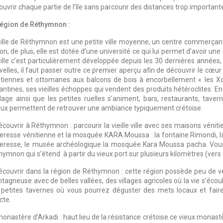
uvrir chaque partie de l’île sans parcourir des distances trop important
région de Réthymnon :
ville de Réthymnon est une petite ville moyenne, un centre commerçant p
on, de plus, elle est dotée d’une université ce qui lui permet d’avoir un
ille c’est particulièrement développée depuis les 30 dernières années, l
velles, il faut passer outre ce premier aperçu afin de découvrir le cœur
itiennes et ottomanes aux balcons de bois à encorbellement « les Xos
ntines, ses vieilles échoppes qui vendent des produits hétéroclites. En 
plage ainsi que les petites ruelles s’animent, bars, restaurants, tave
aux permettent de retrouver une ambiance typiquement crétoise.
écouvrir à Réthymnon : parcourir la vieille ville avec ses maisons vénit
teresse vénitienne et la mosquée KARA Moussa : la fontaine Rimondi, la 
teresse, le musée archéologique la mosquée Kara Moussa pacha. Vous 
ymnon qui s’étend à partir du vieux port sur plusieurs kilomètres (vers
écouvrir dans la région de Réthymnon : cette région possède peu de ves
agneuse avec de belles vallées, des villages agricoles où la vie s’écoul
 petites tavernes où vous pourrez déguster des mets locaux et fai
cte.
monastère d’Arkadi : haut lieu de la résistance crétoise ce vieux monast