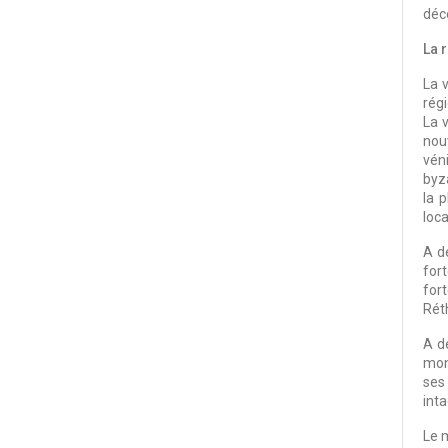
déco
La 
La 
régi
La v
nou
vén
byza
la 
loc
A d
for
for
Réth
A d
mont
ses
inta
Le 