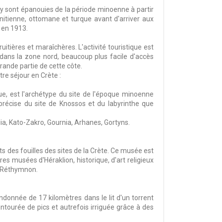
 s'y sont épanouies de la période minoenne à partir
nitienne, ottomane et turque avant d'arriver aux
 en 1913.
ruitières et maraîchères. L'activité touristique est
 dans la zone nord, beaucoup plus facile d'accès
grande partie de cette côte.
otre séjour en Crète :
ue, est l'archétype du site de l'époque minoenne
 précise du site de Knossos et du labyrinthe que
alia, Kato-Zakro, Gournia, Arhanes, Gortyns.
s des fouilles des sites de la Crète. Ce musée est
tres musées d'Héraklion, historique, d'art religieux
de Réthymnon.
donnée de 17 kilomètres dans le lit d'un torrent
entourée de pics et autrefois irriguée grâce à des