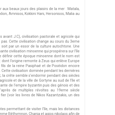
 aux beaux jours des plaisirs de la mer : Matala,
lion, Amnisos, Kokkini Hani, Hersonisos, Malia au
avant J.C), civilisation pastorale et agricole qui
e pas. Cette civilisation change au cours du 3eme
 soit par un essor de la culture autochtone. Une
nte civilisation minoenne qui prospérera sur l’île
de définir cette époque minoenne dont le nom est
 : dont l’origine remonte à Zeus qui enlève Europe
, fils de la reine Pasiphaé et de Poséidon encore
. Cette civilisation dominée pendant les dernières
, la crête semble s’endormir pendant des siècles
cole et de la ville de Gortyne au sud de l’île et
grante de l’empire byzantin puis des génois et des
’après de multiples révoltes au 19eme siècle
er (voir les livres de Nikos Kazantzakis, un des
tes permettant de visiter l’île, mais les distances
omme Réthymnon, Chania et agios nikolaos afin de