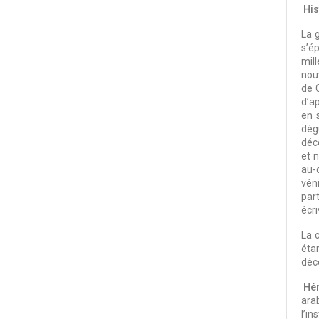
His
La g
s’é
mil
nouv
de 
d’ap
en 
dég
déc
et 
au-d
vén
par
écri
La c
éta
déco
Hér
ara
l’in