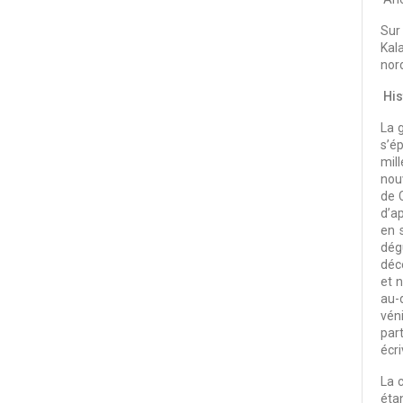
Sur
Kal
nord
His
La g
s’é
mil
nouv
de 
d’ap
en 
dég
déc
et 
au-d
vén
par
écri
La c
éta