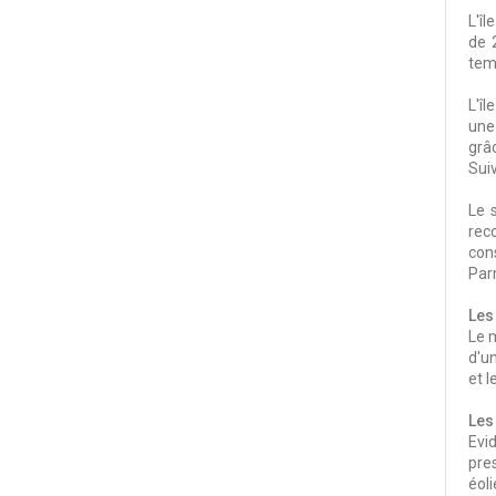
L'îl
de 
tem
L'îl
une
grâc
Suiv
Le 
rec
cons
Parm
Les
Le 
d'un
et 
Les 
Evi
pre
éol