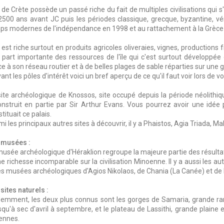
e de Crète possède un passé riche du fait de multiples civilisations qui
2500 ans avant JC puis les périodes classique, grecque, byzantine, vé
ps modernes de l'indépendance en 1998 et au rattachement à la Grèce
e est riche surtout en produits agricoles oliveraies, vignes, productions f
 part importante des ressources de l'île qui c'est surtout développée
e à son réseau routier et à de belles plages de sable réparties sur une 
ant les pôles d'intérêt voici un bref aperçu de ce qu'il faut voir lors de v
site archéologique de Knossos, site occupé depuis la période néolithiq
onstruit en partie par Sir Arthur Evans. Vous pourrez avoir une idée
tituait ce palais.
i les principaux autres sites à découvrir, il y a Phaistos, Agia Triada, M
 musées :
musée archéologique d'Héraklion regroupe la majeure partie des résultat
e richesse incomparable sur la civilisation Minoenne. Il y a aussi les au
les musées archéologiques d'Agios Nikolaos, de Chania (La Canée) et 
sites naturels :
demment, les deux plus connus sont les gorges de Samaria, grande ran
squ'à sec d'avril à septembre, et le plateau de Lassithi, grande plaine 
iennes.