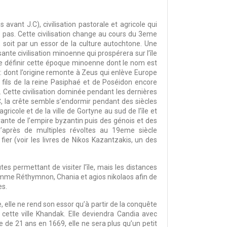
avant J.C), civilisation pastorale et agricole qui
e pas. Cette civilisation change au cours du 3eme
 soit par un essor de la culture autochtone. Une
nte civilisation minoenne qui prospérera sur l’île
de définir cette époque minoenne dont le nom est
 : dont l’origine remonte à Zeus qui enlève Europe
, fils de la reine Pasiphaé et de Poséidon encore
. Cette civilisation dominée pendant les dernières
, la crête semble s’endormir pendant des siècles
cole et de la ville de Gortyne au sud de l’île et
grante de l’empire byzantin puis des génois et des
’après de multiples révoltes au 19eme siècle
er (voir les livres de Nikos Kazantzakis, un des
tes permettant de visiter l’île, mais les distances
omme Réthymnon, Chania et agios nikolaos afin de
es.
e, elle ne rend son essor qu’à partir de la conquête
cette ville Khandak. Elle deviendra Candia avec
e de 21 ans en 1669, elle ne sera plus qu’un petit