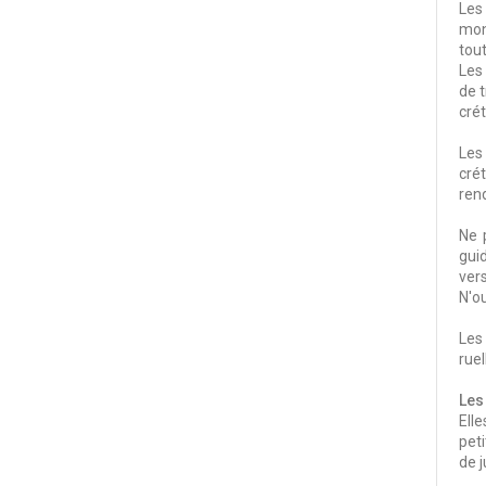
Les
mon
tout
Les 
de t
crét
Les
cré
rend
Ne 
gui
vers
N'ou
Les
rue
Les
Ell
pet
de j