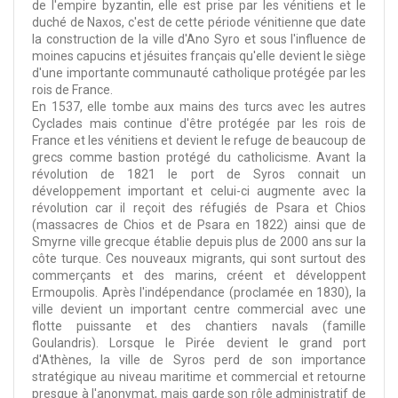
de l'empire byzantin, elle est prise par les vénitiens et le
duché de Naxos, c'est de cette période vénitienne que date
la construction de la ville d'Ano Syro et sous l'influence de
moines capucins et jésuites français qu'elle devient le siège
d'une importante communauté catholique protégée par les
rois de France.
En 1537, elle tombe aux mains des turcs avec les autres
Cyclades mais continue d'être protégée par les rois de
France et les vénitiens et devient le refuge de beaucoup de
grecs comme bastion protégé du catholicisme. Avant la
révolution de 1821 le port de Syros connait un
développement important et celui-ci augmente avec la
révolution car il reçoit des réfugiés de Psara et Chios
(massacres de Chios et de Psara en 1822) ainsi que de
Smyrne ville grecque établie depuis plus de 2000 ans sur la
côte turque. Ces nouveaux migrants, qui sont surtout des
commerçants et des marins, créent et développent
Ermoupolis. Après l'indépendance (proclamée en 1830), la
ville devient un important centre commercial avec une
flotte puissante et des chantiers navals (famille
Goulandris). Lorsque le Pirée devient le grand port
d'Athènes, la ville de Syros perd de son importance
stratégique au niveau maritime et commercial et retourne
presque à l'anonymat, mais garde son rôle administratif de