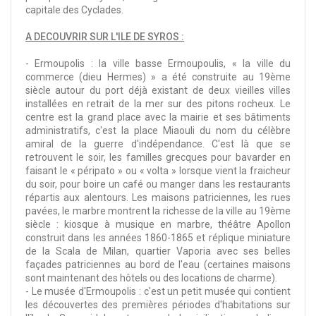
capitale des Cyclades.
A DECOUVRIR SUR L'ILE DE SYROS :
- Ermoupolis : la ville basse Ermoupoulis, « la ville du
commerce (dieu Hermes) » a été construite au 19ème
siècle autour du port déjà existant de deux vieilles villes
installées en retrait de la mer sur des pitons rocheux. Le
centre est la grand place avec la mairie et ses bâtiments
administratifs, c'est la place Miaouli du nom du célèbre
amiral de la guerre d'indépendance. C'est là que se
retrouvent le soir, les familles grecques pour bavarder en
faisant le « péripato » ou « volta » lorsque vient la fraicheur
du soir, pour boire un café ou manger dans les restaurants
répartis aux alentours. Les maisons patriciennes, les rues
pavées, le marbre montrent la richesse de la ville au 19ème
siècle : kiosque à musique en marbre, théâtre Apollon
construit dans les années 1860-1865 et réplique miniature
de la Scala de Milan, quartier Vaporia avec ses belles
façades patriciennes au bord de l'eau (certaines maisons
sont maintenant des hôtels ou des locations de charme).
- Le musée d'Ermoupolis : c'est un petit musée qui contient
les découvertes des premières périodes d'habitations sur