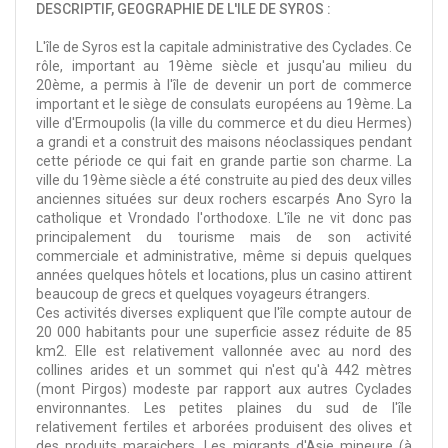
DESCRIPTIF, GEOGRAPHIE DE L'ILE DE SYROS :
L'île de Syros est la capitale administrative des Cyclades. Ce
rôle, important au 19ème siècle et jusqu'au milieu du
20ème, a permis à l'île de devenir un port de commerce
important et le siège de consulats européens au 19ème. La
ville d'Ermoupolis (la ville du commerce et du dieu Hermes)
a grandi et a construit des maisons néoclassiques pendant
cette période ce qui fait en grande partie son charme. La
ville du 19ème siècle a été construite au pied des deux villes
anciennes situées sur deux rochers escarpés Ano Syro la
catholique et Vrondado l'orthodoxe. L'île ne vit donc pas
principalement du tourisme mais de son activité
commerciale et administrative, même si depuis quelques
années quelques hôtels et locations, plus un casino attirent
beaucoup de grecs et quelques voyageurs étrangers.
Ces activités diverses expliquent que l'île compte autour de
20 000 habitants pour une superficie assez réduite de 85
km2. Elle est relativement vallonnée avec au nord des
collines arides et un sommet qui n'est qu'à 442 mètres
(mont Pirgos) modeste par rapport aux autres Cyclades
environnantes. Les petites plaines du sud de l'île
relativement fertiles et arborées produisent des olives et
des produits maraichers. Les migrants d'Asie mineure (à