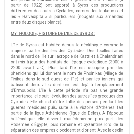
partir de 1922) ont apporté à Syros des productions
différentes des autres Cyclades, comme les loukoums et
les « Halvadipita » si particuliers (nougats aux amandes
entre deux disques blancs).
MYTHOLOGIE, HISTOIRE DE L'ILE DE SYROS :
L'île de Syros est habitée depuis le néolithique comme la
majeure partie des îles des Cyclades. Des fouilles faites
dans le nord de l'île sur l'acropole de Kastri et à Chalandriani
ont mis à jour des habitats de l'époque cycladique (3000 à
2200 avant J.C). Plus tard l'île est occupée par des
phéniciens qui lui donnent le nom de Phoinikas (village de
Finikas dans le sud ouest de l'île) et par les ioniens qui
bâtissent deux villes dont une est déjà à l'emplacement
d'Ermoupolis. L'île à cette période n'a pas une grande
importance, elle suit l'évolution des autres îles grecques des
Cyclades. Elle choisit d'être l'allié des perses pendant les
guerres médiques puis, suite à la victoire d'Athènes fait
partie de la ligue Athénienne (ligue de Délos). A l'époque
hellénistique elle devient macédonienne puis port des
Ptolémée d'Égypte, puis romaine et byzantine lors de la
séparation des empires d'occident et d'orient. Avec le déclin