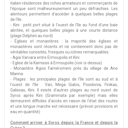
italien résidences des riches armateurs et commerçants de
l'époque sont malheureusement un peu défraichies. Les
alentours permettent d'accéder à quelques belles plages
de l'île.
- Kini : petit port situé à l'ouest de l'île au fond d'une baie
abritée, et quelques belles plages à une courte distance
(plage Delphini au nord).
- Églises et monastères : la majorité des églises et
monastères sont récents et ne contiennent donc pas de
véritables curiosités, fresques ou icônes remarquables.
- Agia Varvara entre Ermoupolis et Kini
- Eglise de la Kamissis à Ermoupolis (voir ci-dessus)
- Monastère Agios Faméromeni près du village de Ano
Manna.
- Plages : les principales plages de l'île sont au sud et à
l'ouest de l'île : Vari, Mega Gialos, Posidonia, Finikas,
Galissas, Kini. Il existe d'autres plages au nord ouest de
Syros après Kini (Grammata par exemple) mais elles
demeurent difficiles d'accès en raison de l'état des routes
et une longue marche est nécessaire (prévoir provisions et
eau en quantité).
Comment arriver à Syros depuis la France et depuis la