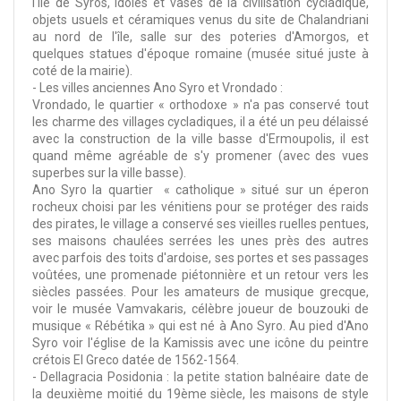
l'île de Syros, idoles et vases de la civilisation cycladique,
objets usuels et céramiques venus du site de Chalandriani
au nord de l'île, salle sur des poteries d'Amorgos, et
quelques statues d'époque romaine (musée situé juste à
coté de la mairie).
- Les villes anciennes Ano Syro et Vrondado :
Vrondado, le quartier « orthodoxe » n'a pas conservé tout
les charme des villages cycladiques, il a été un peu délaissé
avec la construction de la ville basse d'Ermoupolis, il est
quand même agréable de s'y promener (avec des vues
superbes sur la ville basse).
Ano Syro la quartier « catholique » situé sur un éperon
rocheux choisi par les vénitiens pour se protéger des raids
des pirates, le village a conservé ses vieilles ruelles pentues,
ses maisons chaulées serrées les unes près des autres
avec parfois des toits d'ardoise, ses portes et ses passages
voûtées, une promenade piétonnière et un retour vers les
siècles passées. Pour les amateurs de musique grecque,
voir le musée Vamvakaris, célèbre joueur de bouzouki de
musique « Rébétika » qui est né à Ano Syro. Au pied d'Ano
Syro voir l'église de la Kamissis avec une icône du peintre
crétois El Greco datée de 1562-1564.
- Dellagracia Posidonia : la petite station balnéaire date de
la deuxième moitié du 19ème siècle, les maisons de style