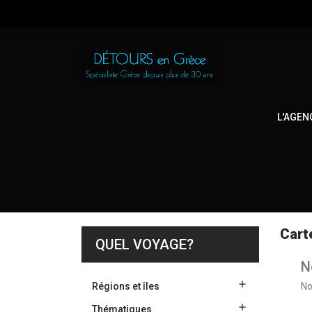
L'AGEN
Cart
QUEL VOYAGE?
N

Régions et îles
No

Thématiques