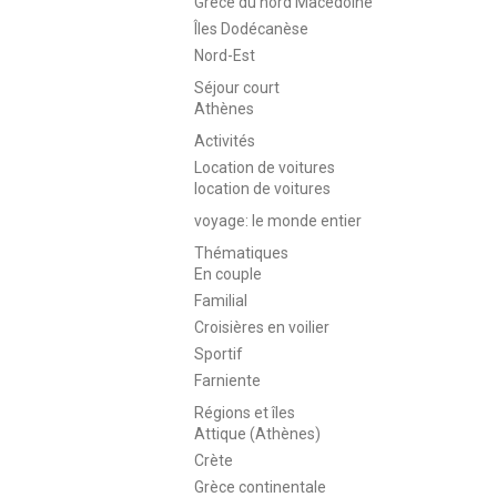
Grece du nord Macédoine
Îles Dodécanèse
Nord-Est
Séjour court
Athènes
Activités
Location de voitures
location de voitures
voyage: le monde entier
Thématiques
En couple
Familial
Croisières en voilier
Sportif
Farniente
Régions et îles
Attique (Athènes)
Crète
Grèce continentale