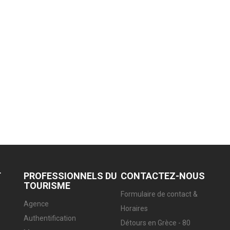
T
PROFESSIONNELS DU
CONTACTEZ-NOUS
TOURISME
Formulaire de contact &
Agence
Horaires
Authentification
Détours en Grèce - 80