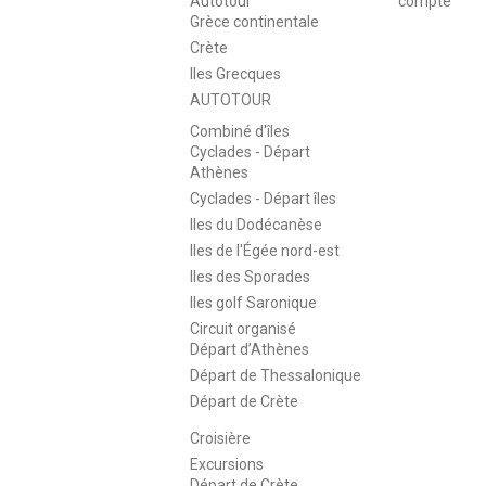
Autotour
compte
Grèce continentale
Crète
Iles Grecques
AUTOTOUR
Combiné d'îles
Cyclades - Départ
Athènes
Cyclades - Départ îles
Iles du Dodécanèse
Iles de l'Égée nord-est
Iles des Sporades
Iles golf Saronique
Circuit organisé
Départ d’Athènes
Départ de Thessalonique
Départ de Crète
Croisière
Excursions
Départ de Crète