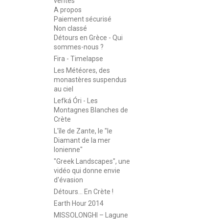
ventes
A propos
Paiement sécurisé
Non classé
Détours en Grèce - Qui
sommes-nous ?
Fira - Timelapse
Les Météores, des
monastères suspendus
au ciel
Lefká Óri - Les
Montagnes Blanches de
Crète
L'île de Zante, le "le
Diamant de la mer
Ionienne"
"Greek Landscapes", une
vidéo qui donne envie
d'évasion
Détours... En Crète !
Earth Hour 2014
MISSOLONGHI – Lagune