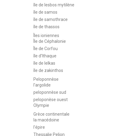
île de lesbos mytilène
île de samos
île de samothrace
île de thassos
Îles ioniennes
Île de Céphalonie
Île de Corfou
île d'Ithaque
île de lelkas
île de zakinthos
Peloponnèse
l'argolide
peloponnèse sud
peloponèse ouest
Olympie
Grèce continentale
la macédoine
l'épire
Thessalie Pelion