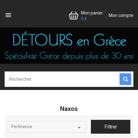
Mon panier

Mon compte
0 €
Naxos

Filtrer
Pertinence