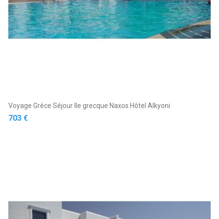
Voyage Grèce Séjour Ile grecque Naxos Hôtel Alkyoni
Prix
703 €