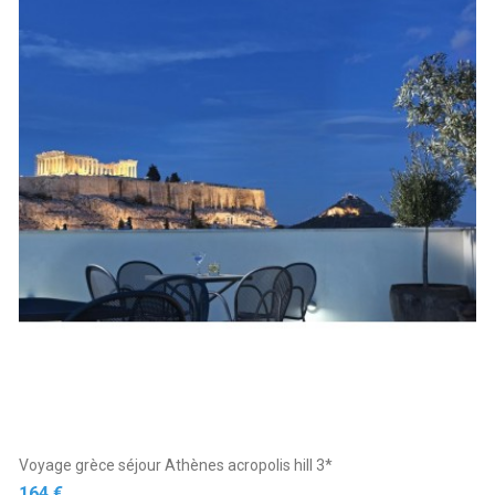
Voyage grèce séjour Athènes acropolis hill 3*
Prix
164 €