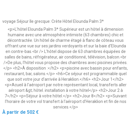
voyage Séjour île grecque: Crète Hôtel Elounda Palm 3*
<p>L'hôtel Elounda Palm 3* Supérieur est un hôtel à dimension
humaine avec une atmosphère intimiste (63 chambres) chic et
décontractée. Un hôtel de charme étagé à flanc de côteau vous
offrant une vue sur ses jardins verdoyants et sur la baie d'Elounda
en contre-bas.<br /> L'hôtel dispose de 63 chambres équipées de
salles de bains, réfrigérateur, air conditionné, télévision, balcon.<br
/>De plus, l'hôtel vous propose des chambres avec piscines privées.
</p> <h2>À disposition :</h2> <p>piscine avec bassin pour enfants,
restaurant, bar, salons.</p> <h6>Ce séjour est programmable quel
que soit votre jour d’arrivée à Heraklion.</h6> <h2>Jour 1</h2>
<p>Acueil à l'aéroport par notre représentant local, transferts aller
aéroport &gt; hôtel. installation à votre hôtel</p> <h2>Jour 2 à
7</h2> <p>Séjour à votre hôtel.</p> <h2>Jour 8</h2> <p>Suivant
l'horaire de votre vol transfert à l'aéroport d'Heraklion et fin de nos
services.</p>
Prix
À partir de
502 €