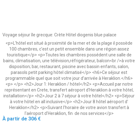
Voyage séjour île grecque: Crète Hôtel diogenis blue palace
<p>L'hôtel est situé à proximité de la mer et de la plage il possède
100 chambres, c'est un petit ensemble dans une région assez
touristique</p> <p>Toutes les chambres possédent une salle de
bains, climatisation, une télévision,réfrigérateur, balcon<br />à votre
disposition; bar, restaurant, piscine avec bassin enfants, salon,
parasols petit parking hôtel climatisé</p> <h6>Ce séjour est
programmable quel que soit votre jour d’arrivée à Heraklion.</h6>
<p> </p> <h2>Jour 1: Heraklion / hôtel</h2> <p>Accueil par notre
représentant en Crete, transfert aéroport d'Heraklion à votre hôtel,
installation</p> <h2>Jour 2 à 7 séjour à votre hôtel</h2> <p>Séjour
à votre hôtel en all inclusive</p> <h2>Jour 8 hôtel aéroport d'
Heraklion</h2> <p>Suivant l'horaire de votre avion transfert à
l'aéroport d'Heraklion, fin de nos services</p>
Prix
À partir de
306 €