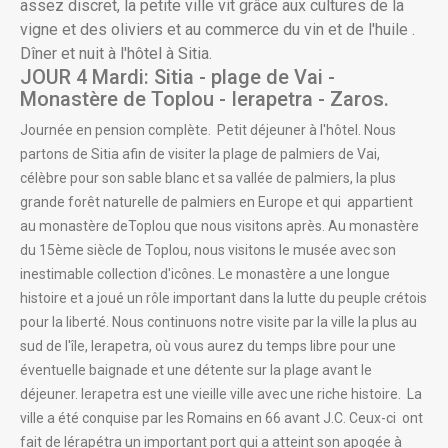
assez discret, la petite ville vit grâce aux cultures de la
vigne et des oliviers et au commerce du vin et de l'huile .
Dîner et nuit à l'hôtel à Sitia.
JOUR 4 Mardi: Sitia - plage de Vai -
Monastère de Toplou - Ierapetra - Zaros.
Journée en pension complète.
Petit déjeuner à l'hôtel. Nous
partons de Sitia afin de visiter la plage de palmiers de Vai,
célèbre pour son sable blanc et sa vallée de palmiers, la plus
grande forêt naturelle de palmiers en Europe et qui appartient
au monastère deToplou que nous visitons après. Au monastère
du 15ème siècle de Toplou, nous visitons le musée avec son
inestimable collection d'icônes. Le monastère a une longue
histoire et a joué un rôle important dans la lutte du peuple crétois
pour la liberté. Nous continuons notre visite par la ville la plus au
sud de l'île, Ierapetra, où vous aurez du temps libre pour une
éventuelle baignade et une détente sur la plage avant le
déjeuner. Ierapetra est une vieille ville avec une riche histoire. La
ville a été conquise par les Romains en 66 avant J.C. Ceux-ci ont
fait de Iérapétra un important port qui a atteint son apogée à