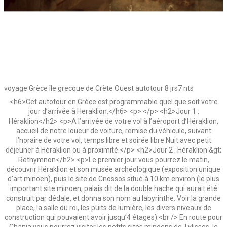
voyage Grèce île grecque de Crète Ouest autotour 8 jrs7 nts
<h6>Cet autotour en Grèce est programmable quel que soit votre
jour d’arrivée à Heraklion.</h6> <p> </p> <h2>Jour 1 :
Héraklion</h2> <p>A l’arrivée de votre vol à l’aéroport d’Héraklion,
accueil de notre loueur de voiture, remise du véhicule, suivant
l’horaire de votre vol, temps libre et soirée libre Nuit avec petit
déjeuner à Héraklion ou à proximité.</p> <h2>Jour 2 : Héraklion &gt;
Rethymnon</h2> <p>Le premier jour vous pourrez le matin,
découvrir Héraklion et son musée archéologique (exposition unique
d’art minoen), puis le site de Cnossos situé à 10 km environ (le plus
important site minoen, palais dit de la double hache qui aurait été
construit par dédale, et donna son nom au labyrinthe. Voir la grande
place, la salle du roi, les puits de lumière, les divers niveaux de
construction qui pouvaient avoir jusqu’4 étages).<br /> En route pour