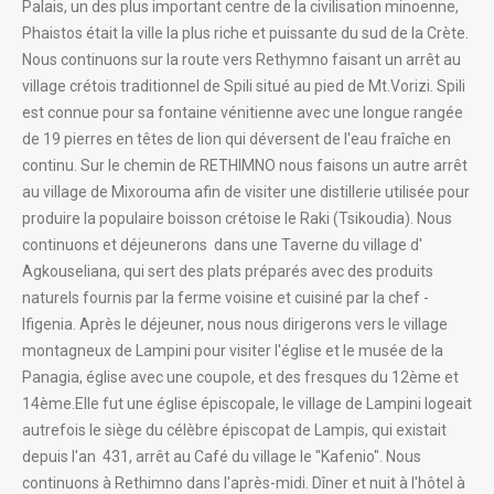
Palais, un des plus important centre de la civilisation minoenne,
Phaistos était la ville la plus riche et puissante du sud de la Crète.
Nous continuons sur la route vers Rethymno faisant un arrêt au
village crétois traditionnel de Spili situé au pied de Mt.Vorizi. Spili
est connue pour sa fontaine vénitienne avec une longue rangée
de 19 pierres en têtes de lion qui déversent de l'eau fraîche en
continu. Sur le chemin de RETHIMNO nous faisons un autre arrêt
au village de Mixorouma afin de visiter une distillerie utilisée pour
produire la populaire boisson crétoise le Raki (Tsikoudia). Nous
continuons et déjeunerons dans une Taverne du village d'
Agkouseliana, qui sert des plats préparés avec des produits
naturels fournis par la ferme voisine et cuisiné par la chef -
Ifigenia. Après le déjeuner, nous nous dirigerons vers le village
montagneux de Lampini pour visiter l'église et le musée de la
Panagia, église avec une coupole, et des fresques du 12ème et
14ème.Elle fut une église épiscopale, le village de Lampini logeait
autrefois le siège du célèbre épiscopat de Lampis, qui existait
depuis l'an 431, arrêt au Café du village le "Kafenio". Nous
continuons à Rethimno dans l'après-midi. Dîner et nuit à l'hôtel à