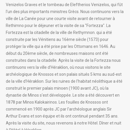
Venizelos Graves et le tombeau de Eleftherios Venizelos, qui fût
l'un des plus importants ministres Grècs. Nous continuons vers la
ville de La Canée pour une courte visite avant de retourner à
Rethimno pour le déjeuner et la visite de sa "Fortezza". La
Fortezza est la citadelle de la ville de Rethymnon. qui a été
construite par les Vénitiens au 16ème siècle (1573) pour
protéger la ville qui a été prise par les Ottomans en 1646. Au
début du 20ème siècle, de nombreuses maisons ont été
construites dans la citadelle. Après la visite de la Fortezza nous
continuons vers la ville d'Héraklion, où nous visitons le site
archéologique de Knossos et son palais situés 5 kms au sud-est
de la ville d'Héraklion. Sur les ruines de l'habitat néolithique a été
construit le premier palais minoen (1900 avant JC), où la
dynastie de Minos s'est développée. Le site a été découvert en
1878 par Minos Kalokairinos. Les fouilles de Knossos ont
commencé en 1900 après JC par l'archéologue anglais Sir
Arthur Evans et son équipe et ils ont continué pendant 35 ans.
Après la visite du site, nous revenons à notre Hôtel. Dîner et nuit