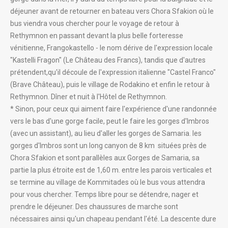
déjeuner avant de retourner en bateau vers Chora Sfakion où le
bus viendra vous chercher pour le voyage de retour à
Rethymnon en passant devant la plus belle forteresse
vénitienne, Frangokastello - le nom dérive de l'expression locale
"Kastelli Fragon" (Le Château des Francs), tandis que d'autres
prétendent,qu'il découle de l'expression italienne "Castel Franco"
(Brave Château), puis le village de Rodakino et enfin le retour à
Rethymnon. Dîner et nuit à l'Hôtel de Rethymnon.
* Sinon, pour ceux qui aiment faire l'expérience d'une randonnée
vers le bas d'une gorge facile, peut le faire les gorges d'Imbros
(avec un assistant), au lieu d'aller les gorges de Samaria. les
gorges d'Imbros sont un long canyon de 8 km situées près de
Chora Sfakion et sont parallèles aux Gorges de Samaria, sa
partie la plus étroite est de 1,60 m. entre les parois verticales et
se termine au village de Kommitades où le bus vous attendra
pour vous chercher. Temps libre pour se détendre, nager et
prendre le déjeuner. Des chaussures de marche sont
nécessaires ainsi qu'un chapeau pendant l'été. La descente dure