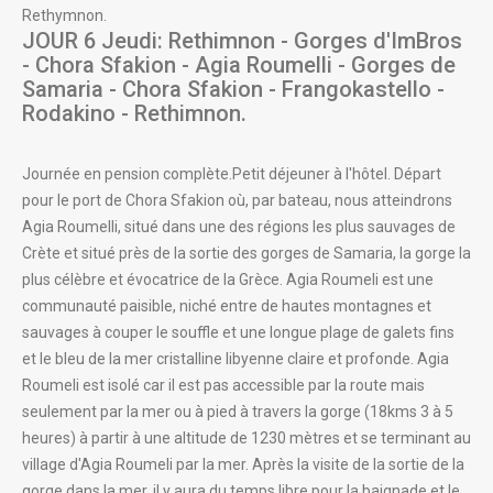
Rethymnon.
JOUR 6 Jeudi: Rethimnon - Gorges d'ImBros
- Chora Sfakion - Agia Roumelli - Gorges de
Samaria - Chora Sfakion - Frangokastello -
Rodakino - Rethimnon.
Journée en pension complète.Petit déjeuner à l'hôtel. Départ
pour le port de Chora Sfakion où, par bateau, nous atteindrons
Agia Roumelli, situé dans une des régions les plus sauvages de
Crète et situé près de la sortie des gorges de Samaria, la gorge la
plus célèbre et évocatrice de la Grèce. Agia Roumeli est une
communauté paisible, niché entre de hautes montagnes et
sauvages à couper le souffle et une longue plage de galets fins
et le bleu de la mer cristalline libyenne claire et profonde. Agia
Roumeli est isolé car il est pas accessible par la route mais
seulement par la mer ou à pied à travers la gorge (18kms 3 à 5
heures) à partir à une altitude de 1230 mètres et se terminant au
village d'Agia Roumeli par la mer. Après la visite de la sortie de la
gorge dans la mer, il y aura du temps libre pour la baignade et le