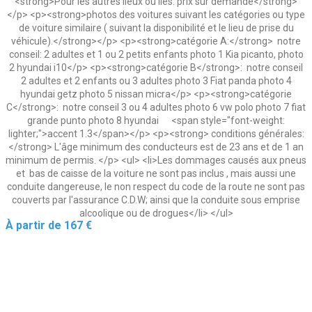
<strong>Pour les autres lieux ou îles: prix sur demande</strong>
</p> <p><strong>photos des voitures suivant les catégories ou type
de voiture similaire ( suivant la disponibilité et le lieu de prise du
véhicule).</strong></p> <p><strong>catégorie A:</strong> notre
conseil: 2 adultes et 1 ou 2 petits enfants photo 1 Kia picanto, photo
2 hyundai i10</p> <p><strong>catégorie B</strong>: notre conseil
2 adultes et 2 enfants ou 3 adultes photo 3 Fiat panda photo 4
hyundai getz photo 5 nissan micra</p> <p><strong>catégorie
C</strong>: notre conseil 3 ou 4 adultes photo 6 vw polo photo 7 fiat
grande punto photo 8 hyundai <span style="font-weight:
lighter;">accent 1.3</span></p> <p><strong> conditions générales:
</strong> L'âge minimum des conducteurs est de 23 ans et de 1 an
minimum de permis. </p> <ul> <li>Les dommages causés aux pneus
et bas de caisse de la voiture ne sont pas inclus , mais aussi une
conduite dangereuse, le non respect du code de la route ne sont pas
couverts par l'assurance C.D.W; ainsi que la conduite sous emprise
alcoolique ou de drogues</li> </ul>
Prix
À partir de
167 €