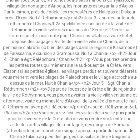
Chania vous pourrez visiter les petits sites minoens de Tylissos, le
village de montagne d’Anogia, les monastères byzantins d’Agios
Panteleimon, près de Fodéle, les monastères de Halepas et Diskouri
près d’Axos. Nuit à Rethimnon</p> <h2>Jour 3 : Journée autour de
rethimnon et Chania</h2> <p>Matinée consacrée à la visite de
Rethimnon la vieille ville ses maisons du 18eme et 19eme sa
forteresse etc...puis route pour Chania installation à votre hôtel
dépose des bagages. Visite de la vieille ville de Chania, de la
péninsule d’akrotiri ou bien des plages dans la region de Kissamos et
de Falassarna, excursion à Gramoussa. Nuit à Chania</p> <h2>Jour
4 : Chania &gt; Paléochora / Chania</h2> <p>Vous pourrez prendre
les petites routes qui mènent sur le sud-ouest de la Crète, vers
Elasonissi les petites églises, les villages perdus et souvent désertés
vous mènent vers les plages de Paleochora et le village accroché au-
dessus de la mer. Nuit à Chania</p> <h2>Jour 5 : &gt; Chania
Réthymnon</h2> <p>Départ de l'ouest de la Crète afin de rejoindre
la ville de Réthymnon, vous pourrez visiter la vieille ville vénitienne et
ottomane, visite du monastère d’Arkadi, de la vallée d’amari etc. nuit
à Réthymnon avec petit-déjeuner.</p> <h2>Jour 6 : Réthymnon &gt;
Plakias</h2> <p>Vous pourrez finir les visites de la veille puis partir
pour la traversée de la Crète afin de vous rendre sur la côte sud,
visite des petits villages de montagne, des gorges de Samaria
(attention longue marche ou simple aperçu à partir du bateau de
Chora Sfakion au pied des gorges), possibilité de se baigner à