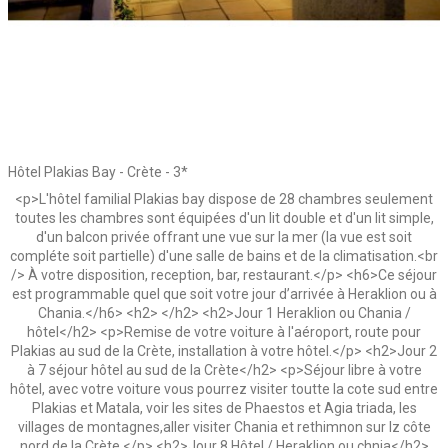
Hôtel Plakias Bay - Crète - 3*
<p>L'hôtel familial Plakias bay dispose de 28 chambres seulement
toutes les chambres sont équipées d'un lit double et d'un lit simple,
d'un balcon privée offrant une vue sur la mer (la vue est soit
compléte soit partielle) d'une salle de bains et de la climatisation.<br
/> À votre disposition, reception, bar, restaurant.</p> <h6>Ce séjour
est programmable quel que soit votre jour d’arrivée à Heraklion ou à
Chania.</h6> <h2> </h2> <h2>Jour 1 Heraklion ou Chania /
hôtel</h2> <p>Remise de votre voiture à l'aéroport, route pour
Plakias au sud de la Crète, installation à votre hôtel.</p> <h2>Jour 2
à 7 séjour hôtel au sud de la Crète</h2> <p>Séjour libre à votre
hôtel, avec votre voiture vous pourrez visiter toutte la cote sud entre
Plakias et Matala, voir les sites de Phaestos et Agia triada, les
villages de montagnes,aller visiter Chania et rethimnon sur lz côte
nord de la Crète.</p> <h2>Jour 8 Hôtel / Heraklion ou chnia</h2>