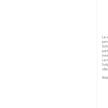
La 
pen
Sch
par
ine
La 
l’o
vill
Vis