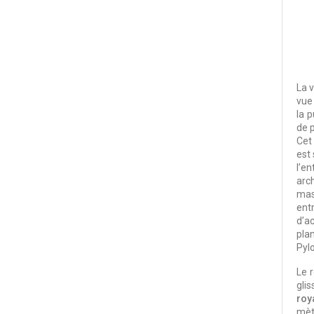
La v
vue
la p
de 
Cet
est 
l’e
arc
mas
ent
d’ac
pla
Pylo
Le r
gli
roy
mèt