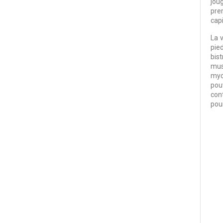
jou
pre
capi
La 
pied
bis
mus
myc
pou
con
pou