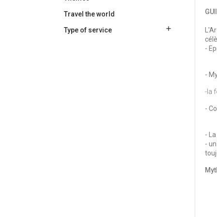
GUI
Travel the world

Type of service
L'A
cél
- E
- My
-la
- Co
- La
- un
touj
Myt