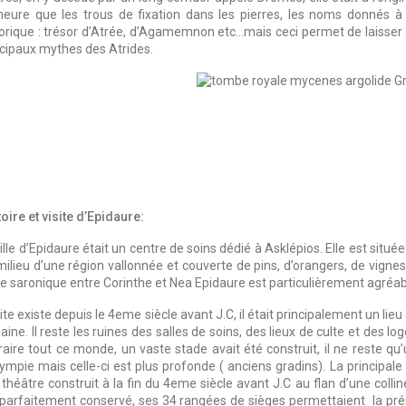
eure que les trous de fixation dans les pierres, les noms donnés 
torique : trésor d’Atrée, d’Agamemnon etc…mais ceci permet de laisser 
ncipaux mythes des Atrides.
oire et visite d’Epidaure:
ille d’Epidaure était un centre de soins dédié à Asklépios. Elle est sit
ilieu d’une région vallonnée et couverte de pins, d’orangers, de vignes e
fe saronique entre Corinthe et Nea Epidaure est particulièrement agréab
ite existe depuis le 4eme siècle avant J.C, il était principalement un lieu
ine. Il reste les ruines des salles de soins, des lieux de culte et des 
traire tout ce monde, un vaste stade avait été construit, il ne reste q
lympie mais celle-ci est plus profonde ( anciens gradins). La principale
 théâtre construit à la fin du 4eme siècle avant J.C au flan d’une colli
 parfaitement conservé, ses 34 rangées de sièges permettaient la prés