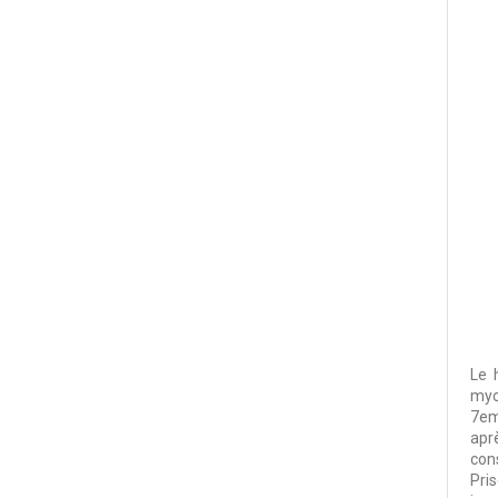
Le 
myc
7em
apr
con
Pris