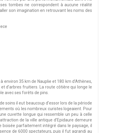
à ses tombes ne correspondent à aucune réalité
aller son imagination en retrouvant les noms des
uée à environ 35 km de Nauplie et 180 km d’Athènes,
t d’arbres fruitiers. La route côtière qui longe le
le avec ses forêts de pins.
 de soins il eut beaucoup d’essor lors de la période
logements où les nombreux curistes logeaient. Pour
u’une cuvette longue qui ressemble un peu à celle
 attraction de la ville antique d’Epidaure demeure
ne boisée parfaitement intégré dans le paysage, il
ence de 6000 spectateurs, puis il fut agrandi au