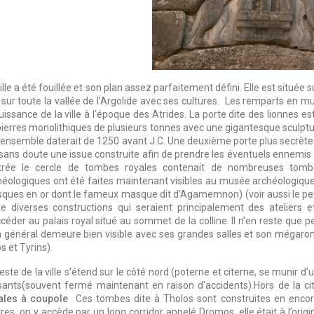
ille a été fouillée et son plan assez parfaitement défini. Elle est situé
 sur toute la vallée de l’Argolide avec ses cultures. Les remparts en 
uissance de la ville à l’époque des Atrides. La porte dite des lionnes est 
pierres monolithiques de plusieurs tonnes avec une gigantesque sculptu
 ensemble daterait de 1250 avant J.C. Une deuxième porte plus secrète 
sans doute une issue construite afin de prendre les éventuels ennemis à 
ntrée le cercle de tombes royales contenait de nombreuses tomb
héologiques ont été faites maintenant visibles au musée archéologique 
ques en or dont le fameux masque dit d’Agamemnon) (voir aussi le pet
re diverses constructions qui seraient principalement des ateliers
céder au palais royal situé au sommet de la colline. Il n’en reste que p
n général demeure bien visible avec ses grandes salles et son mégaron 
s et Tyrins).
este de la ville s’étend sur le côté nord (poterne et citerne, se munir 
ssants(souvent fermé maintenant en raison d'accidents).Hors de la cit
ales à coupole
Ces tombes dite à Tholos sont construites en encorb
res, on y accède par un long corridor appelé Dromos, elle était à l’or