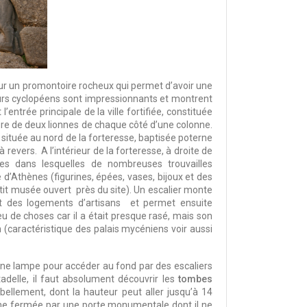
e sur un promontoire rocheux qui permet d’avoir une
murs cyclopéens sont impressionnants et montrent
l’entrée principale de la ville fortifiée, constituée
re de deux lionnes de chaque côté d’une colonne.
située au nord de la forteresse, baptisée poterne
revers. A l’intérieur de la forteresse, à droite de
es dans lesquelles de nombreuses trouvailles
d’Athènes (figurines, épées, vases, bijoux et des
it musée ouvert près du site). Un escalier monte
 et des logements d’artisans et permet ensuite
eu de choses car il a était presque rasé, mais son
(caractéristique des palais mycéniens voir aussi
d’une lampe pour accéder au fond par des escaliers
adelle, il faut absolument découvrir les
tombes
ellement, dont la hauteur peut aller jusqu’à 14
igine fermée par une porte monumentale dont il ne