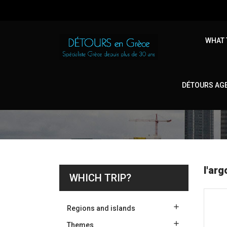
WHAT 
DÉTOURS AG
H
l'arg
WHICH TRIP?

Regions and islands

Themes