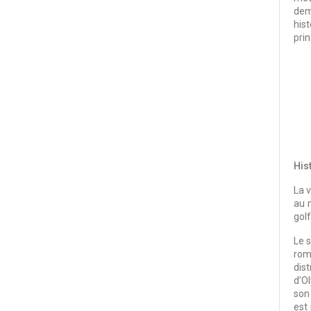
dem
his
pri
Hist
La v
au m
gol
Le s
roma
dis
d’O
son
est