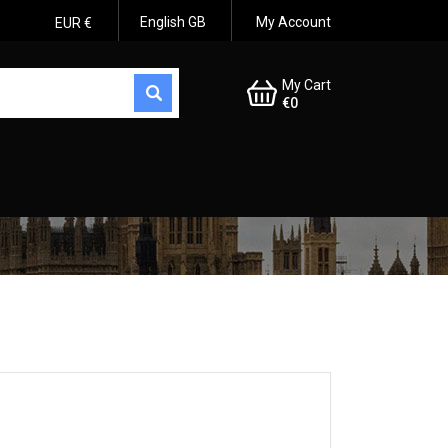
English GB
My Account
EUR €
My Cart
€0
ide