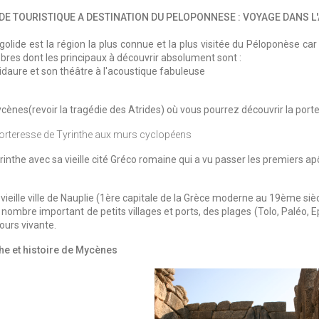
DE TOURISTIQUE A DESTINATION DU PELOPONNESE : VOYAGE DANS L
rgolide est la région la plus connue et la plus visitée du Péloponèse c
èbres dont les principaux à découvrir absolument sont :
pidaure et son théâtre à l'acoustique fabuleuse
cènes(revoir la tragédie des Atrides) où vous pourrez découvrir la porte
 forteresse de Tyrinthe aux murs cyclopéens
rinthe avec sa vieille cité Gréco romaine qui a vu passer les premiers ap
 vieille ville de Nauplie (1ère capitale de la Grèce moderne au 19ème siè
 nombre important de petits villages et ports, des plages (Tolo, Paléo, E
ours vivante.
he et histoire de Mycènes