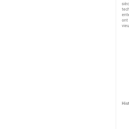
siè
tec
ent
ont
vie
Hist