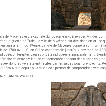
ville de Mycènes est la capitale du royaume mycénien des Atrides dont
dant la guerre de Troie. La ville de Mycènes est dite riche en or ce qui
liemann à la fin du 19eme. La ville de Mycènes donnera son nom à la 
tir de 1700 av. J.-C. en Grèce continentale jusqu’aux environs de 130
xpliquée. Différentes causes ont été indiquées et principalement : trem
mémoire de cette civilisation est demeurée pendant des siècles en grand
dyssée dont les vers étaient récités par les aèdes puis furent écrit
e redécouverte depuis plus d’un siècle permet de comprendre divers aspec
ite du site de Mycènes