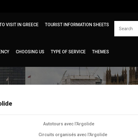
TO VISIT IN GREECE
TOURIST INFORMATION SHEETS
ENCY
CHOOSING US
TYPE OF SERVICE
THEMES
ome
Tourist information sheets
Peloponnèse
l'argol
olide
Autotours avec l'Argolide
Circuits organisés avec l'Argolide