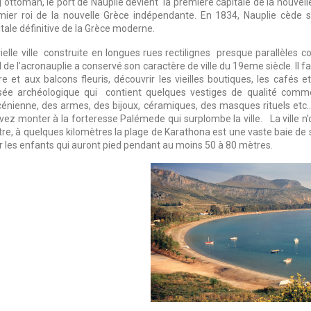
g ottoman, le port de Nauplie devient la première capitale de la nouvell
mier roi de la nouvelle Grèce indépendante. En 1834, Nauplie cède s
tale définitive de la Grèce moderne.
vielle ville construite en longues rues rectilignes presque parallèles 
 de l’acronauplie a conservé son caractère de ville du 19eme siècle. Il f
tre et aux balcons fleuris, découvrir les vieilles boutiques, les cafés 
ée archéologique qui contient quelques vestiges de qualité com
énienne, des armes, des bijoux, céramiques, des masques rituels etc…A
vez monter à la forteresse Palémede qui surplombe la ville. La ville n’
tre, à quelques kilomètres la plage de Karathona est une vaste baie de 
r les enfants qui auront pied pendant au moins 50 à 80 mètres.