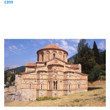
Price
€899