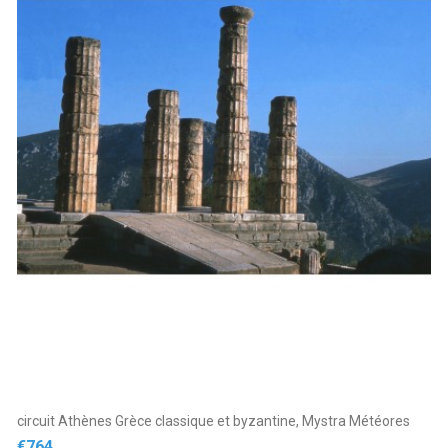
circuit Athènes Grèce classique et byzantine, Mystra Météores
Price
€764