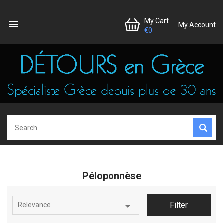
My Cart

My Account
€0
Péloponnèse

Filter
Relevance