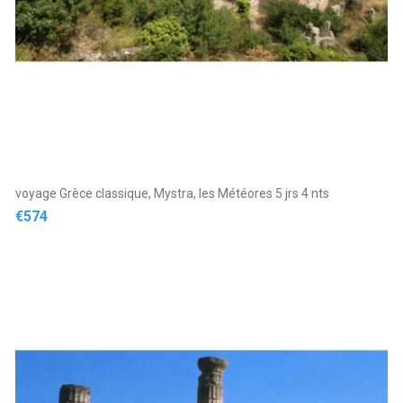
voyage Grèce classique, Mystra, les Météores 5 jrs 4 nts
Price
€574