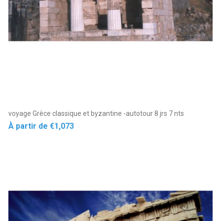
voyage Grèce classique et byzantine -autotour 8 jrs 7 nts
Price
À partir de
€1,073