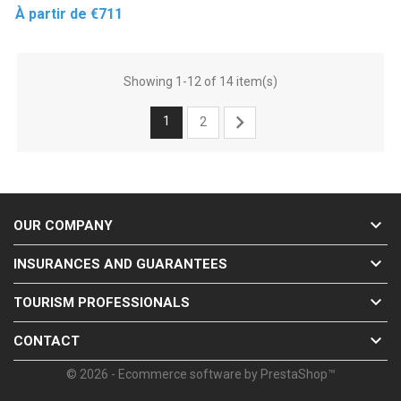
Price
À partir de
€711
Showing 1-12 of 14 item(s)

1
2

OUR COMPANY

INSURANCES AND GUARANTEES

TOURISM PROFESSIONALS

CONTACT
© 2026 - Ecommerce software by PrestaShop™