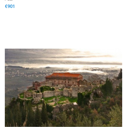
Price
€901