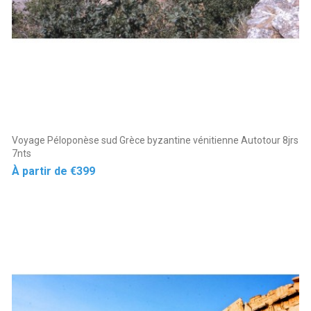
Voyage Péloponèse sud Grèce byzantine vénitienne Autotour 8jrs
7nts
Price
À partir de
€399