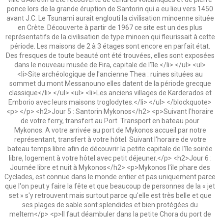
ponce lors de la grande éruption de Santorin qui a eu lieu vers 1450
avant J.C. Le Tsunami aurait englouti la civilisation minoenne située
en Crète. Découverte à partir de 1967 ce site est un des plus
représentatifs de la civilisation de type minoen qui fleurissait à cette
période. Les maisons de 2 à 3 étages sont encore en parfait état.
Des fresques de toute beauté ont été trouvées, elles sont exposées
dans le nouveau musée de Fira, capitale de l'île.</li> </ul> <ul>
<li>Site archéologique de l'ancienne Thea : ruines situées au
sommet du mont Messanouno elles datent de la période grecque
classique</li> </ul> <ul> <li>Les anciens villages de Karderados et
Emborio avec leurs maisons troglodytes.</li> </ul> </blockquote>
<p> </p> <h2>Jour 5 : Santorin Mykonos</h2> <p>Suivant l'horaire
de votre ferry, transfert au Port. Transport en bateau pour
Mykonos. A votre arrivée au port de Mykonos accueil par notre
représentant, transfert à votre hôtel. Suivant l'horaire de votre
bateau temps libre afin de découvrir la petite capitale de l'île soirée
libre, logement à votre hôtel avec petit déjeuner.</p> <h2>Jour 6 :
Journée libre et nuit à Mykonos</h2> <p>Mykonos l'île phare des
Cyclades, est connue dans le monde entier et pas uniquement parce
que l'on peut y faire la fête et que beaucoup de personnes de la « jet
set » s'y retrouvent mais surtout parce qu'elle est très belle et que
ses plages de sable sont splendides et bien protégées du
meltem</p> <p>Il faut déambuler dans la petite Chora du port de