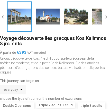


Voyage découverte Iles grecques Kos Kalimnos
8 jrs 7 nts
€393
À partir de
VAT included
Circuit découverte de Kos, l’ile d’Hippocrate le précurseur de la
médecine moderne, et de la petite île de Kalimnos l’ile des anciens
pêcheurs d’éponge, hors des sentiers battus, vie traditionnelle, petites
criques.
This journey can begin on
choose the type of room or the number of excursions
Triple 2 adults 1 child
Double 2 persons
triple 3 adults