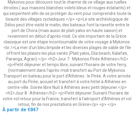
Mykonos pour découvrir tout le charme de ce village aux ruelles
étroites ( aux maisons blanches volets bleus et rouges éclatants) et
qui serpentent afin de se protéger du vent pour comprendre toute la
beauté des villages cycladiques.</p> <p>Le site archéologique de
Délos peut être visité le matin, des bateaux font la navette entre le
port de Chora (mais aussi de plati yalos en haute saison) et
reviennent en début d'après-midi. Ce site important de la Grèce
classique est une étape incontournable de votre voyage à Mykonos.
<br />La mer d'un bleu limpide et les diverses plages de sable de l'île
offrent les plaisirs les plus variés (Plati yalos, Elia beach, Kalafati,
Paranga, Agrari).</p> <h2>Jour 7 : Mykonos Pirée Athènes</h2>
<p>Petit déjeuner et temps libre, suivant l'horaire de votre ferry,
(normalement dans l'après-midi transfert au Port de Mykonos.
Transport en bateau pour le port d'Athènes : le Pirée. A votre arrivée
au port du Pirée, accueil et transfert à votre hôtel à Athènes en
centre-ville. Soirée libre Nuit à Athènes avec petit déjeuner.</p>
<h2>Jour 8 : Athènes</h2> <p>Petit déjeuner Suivant l'horaire de
votre vol retour pour la France, transfert à l'aéroport d'Athènes et vol
retour, fin de nos prestations en Grèce</p> <p> </p>
Price
À partir de
€847