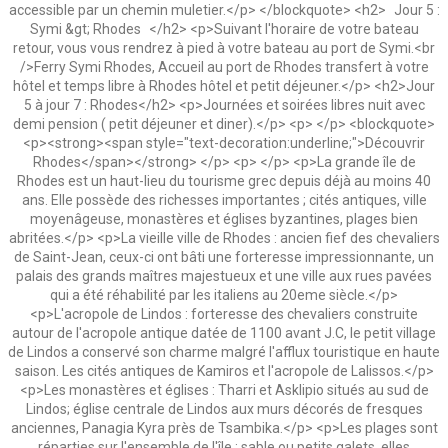
accessible par un chemin muletier.</p> </blockquote> <h2> Jour 5 :
Symi &gt; Rhodes </h2> <p>Suivant l'horaire de votre bateau
retour, vous vous rendrez à pied à votre bateau au port de Symi.<br
/>Ferry Symi Rhodes, Accueil au port de Rhodes transfert à votre
hôtel et temps libre à Rhodes hôtel et petit déjeuner.</p> <h2>Jour
5 à jour 7 : Rhodes</h2> <p>Journées et soirées libres nuit avec
demi pension ( petit déjeuner et diner).</p> <p> </p> <blockquote>
<p><strong><span style="text-decoration:underline;">Découvrir
Rhodes</span></strong> </p> <p> </p> <p>La grande île de
Rhodes est un haut-lieu du tourisme grec depuis déjà au moins 40
ans. Elle possède des richesses importantes ; cités antiques, ville
moyenâgeuse, monastères et églises byzantines, plages bien
abritées.</p> <p>La vieille ville de Rhodes : ancien fief des chevaliers
de Saint-Jean, ceux-ci ont bâti une forteresse impressionnante, un
palais des grands maîtres majestueux et une ville aux rues pavées
qui a été réhabilité par les italiens au 20eme siècle.</p>
<p>L'acropole de Lindos : forteresse des chevaliers construite
autour de l'acropole antique datée de 1100 avant J.C, le petit village
de Lindos a conservé son charme malgré l'afflux touristique en haute
saison. Les cités antiques de Kamiros et l'acropole de Lalissos.</p>
<p>Les monastères et églises : Tharri et Asklipio situés au sud de
Lindos; église centrale de Lindos aux murs décorés de fresques
anciennes, Panagia Kyra près de Tsambika.</p> <p>Les plages sont
réparties sur l'ensemble de l'île : sable ou petits galets, elles