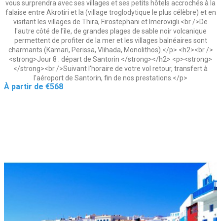
vous surprendra avec ses villages et ses petits hôtels accrochés à la
falaise entre Akrotiri et Ia (village troglodytique le plus célèbre) et en
visitant les villages de Thira, Firostephani et Imerovigli.<br />De
l'autre côté de l'île, de grandes plages de sable noir volcanique
permettent de profiter de la mer et les villages balnéaires sont
charmants (Kamari, Perissa, Vlihada, Monolithos).</p> <h2><br />
<strong>Jour 8 : départ de Santorin </strong></h2> <p><strong>
</strong><br />Suivant l'horaire de votre vol retour, transfert à
l'aéroport de Santorin, fin de nos prestations.</p>
Price
À partir de
€568