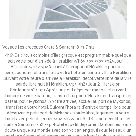
Voyage îles grecques Crète & Santorin 8 jrs 7 nts
<h6>Ce circuit combiné d'îles grecque est programmable quel que
soit votre jour d'arrivée à Heraklion</h6> <p> </p> <h2>Jour 1 :
Héraklion</h2> <p>Accueil à l'aéroport d'Héraklion par notre
correspondant et transfert à votre hôtel en centre-ville à Héraklion.
Suivant votre heure d'arrivée à Héraklion, découverte libre de la ville,
soirée libre nuit à Héraklion.</p> <h2>Jour 2 : Héraklion
Santorin</h2> <p>Après un petit déjeuner matinal et suivant
l'horaire de votre bateau, transfert au port d'Héraklion. Transport en
bateau pour Mykonos. A votre arrivée, accueil au port de Mykonos,
transfert à votre hôtel. Suivant l'horaire d'arrivée temps libre pour
découvrir le petit port de Mykonos, soirée libre, logement à votre
hôtel avec petit déjeuner.</p> <h2>Jour 3 et 4 : Journées libres et
nuits à Santorin</h2> <p>Hôtel et petit déjeuner Santorin est sans
doute unique au monde avec son volcan englouti sous les eaux, un