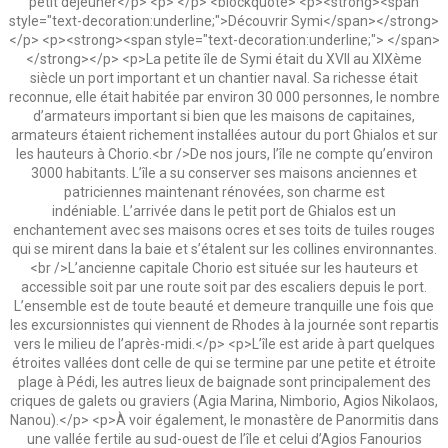
petit déjeuner</p> <p> </p> <blockquote> <p><strong><span
style="text-decoration:underline;">Découvrir Symi</span></strong>
</p> <p><strong><span style="text-decoration:underline;"> </span>
</strong></p> <p>La petite île de Symi était du XVII au XIXème
siècle un port important et un chantier naval. Sa richesse était
reconnue, elle était habitée par environ 30 000 personnes, le nombre
d’armateurs important si bien que les maisons de capitaines,
armateurs étaient richement installées autour du port Ghialos et sur
les hauteurs à Chorio.<br />De nos jours, l’île ne compte qu’environ
3000 habitants. L’île a su conserver ses maisons anciennes et
patriciennes maintenant rénovées, son charme est
indéniable. L’arrivée dans le petit port de Ghialos est un
enchantement avec ses maisons ocres et ses toits de tuiles rouges
qui se mirent dans la baie et s’étalent sur les collines environnantes.
<br />L’ancienne capitale Chorio est située sur les hauteurs et
accessible soit par une route soit par des escaliers depuis le port.
L’ensemble est de toute beauté et demeure tranquille une fois que
les excursionnistes qui viennent de Rhodes à la journée sont repartis
vers le milieu de l’après-midi.</p> <p>L’île est aride à part quelques
étroites vallées dont celle de qui se termine par une petite et étroite
plage à Pédi, les autres lieux de baignade sont principalement des
criques de galets ou graviers (Agia Marina, Nimborio, Agios Nikolaos,
Nanou).</p> <p>À voir également, le monastère de Panormitis dans
une vallée fertile au sud-ouest de l’île et celui d’Agios Fanourios