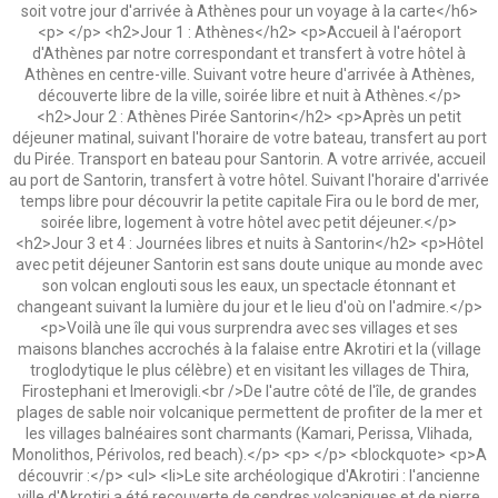
soit votre jour d'arrivée à Athènes pour un voyage à la carte</h6>
<p> </p> <h2>Jour 1 : Athènes</h2> <p>Accueil à l'aéroport
d'Athènes par notre correspondant et transfert à votre hôtel à
Athènes en centre-ville. Suivant votre heure d'arrivée à Athènes,
découverte libre de la ville, soirée libre et nuit à Athènes.</p>
<h2>Jour 2 : Athènes Pirée Santorin</h2> <p>Après un petit
déjeuner matinal, suivant l'horaire de votre bateau, transfert au port
du Pirée. Transport en bateau pour Santorin. A votre arrivée, accueil
au port de Santorin, transfert à votre hôtel. Suivant l'horaire d'arrivée
temps libre pour découvrir la petite capitale Fira ou le bord de mer,
soirée libre, logement à votre hôtel avec petit déjeuner.</p>
<h2>Jour 3 et 4 : Journées libres et nuits à Santorin</h2> <p>Hôtel
avec petit déjeuner Santorin est sans doute unique au monde avec
son volcan englouti sous les eaux, un spectacle étonnant et
changeant suivant la lumière du jour et le lieu d'où on l'admire.</p>
<p>Voilà une île qui vous surprendra avec ses villages et ses
maisons blanches accrochés à la falaise entre Akrotiri et Ia (village
troglodytique le plus célèbre) et en visitant les villages de Thira,
Firostephani et Imerovigli.<br />De l'autre côté de l'île, de grandes
plages de sable noir volcanique permettent de profiter de la mer et
les villages balnéaires sont charmants (Kamari, Perissa, Vlihada,
Monolithos, Périvolos, red beach).</p> <p> </p> <blockquote> <p>A
découvrir :</p> <ul> <li>Le site archéologique d'Akrotiri : l'ancienne
ville d'Akrotiri a été recouverte de cendres volcaniques et de pierre