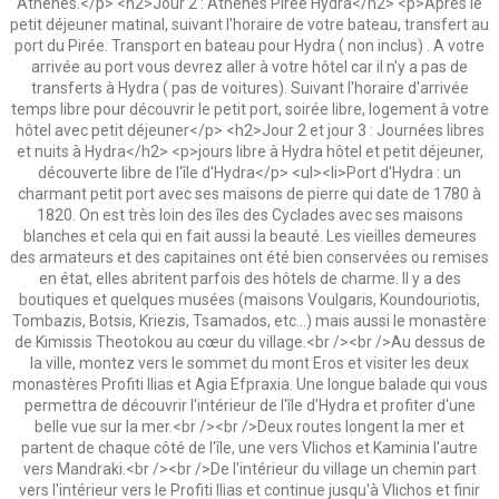
Athènes.</p> <h2>Jour 2 : Athènes Pirée Hydra</h2> <p>Après le
petit déjeuner matinal, suivant l'horaire de votre bateau, transfert au
port du Pirée. Transport en bateau pour Hydra ( non inclus) . A votre
arrivée au port vous devrez aller à votre hôtel car il n'y a pas de
transferts à Hydra ( pas de voitures). Suivant l'horaire d'arrivée
temps libre pour découvrir le petit port, soirée libre, logement à votre
hôtel avec petit déjeuner</p> <h2>Jour 2 et jour 3 : Journées libres
et nuits à Hydra</h2> <p>jours libre à Hydra hôtel et petit déjeuner,
découverte libre de l'île d'Hydra</p> <ul><li>Port d'Hydra : un
charmant petit port avec ses maisons de pierre qui date de 1780 à
1820. On est très loin des îles des Cyclades avec ses maisons
blanches et cela qui en fait aussi la beauté. Les vieilles demeures
des armateurs et des capitaines ont été bien conservées ou remises
en état, elles abritent parfois des hôtels de charme. Il y a des
boutiques et quelques musées (maisons Voulgaris, Koundouriotis,
Tombazis, Botsis, Kriezis, Tsamados, etc...) mais aussi le monastère
de Kimissis Theotokou au cœur du village.<br /><br />Au dessus de
la ville, montez vers le sommet du mont Eros et visiter les deux
monastères Profiti Ilias et Agia Efpraxia. Une longue balade qui vous
permettra de découvrir l'intérieur de l'île d'Hydra et profiter d'une
belle vue sur la mer.<br /><br />Deux routes longent la mer et
partent de chaque côté de l'île, une vers Vlichos et Kaminia l'autre
vers Mandraki.<br /><br />De l'intérieur du village un chemin part
vers l'intérieur vers le Profiti Ilias et continue jusqu'à Vlichos et finir