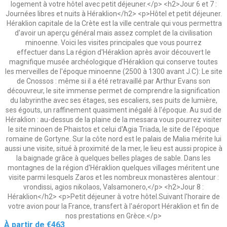
logement à votre hôtel avec petit déjeuner.</p> <h2>Jour 6 et 7 :
Journées libres et nuits à Héraklion</h2> <p>Hôtel et petit déjeuner.
Héraklion capitale de la Crète est la ville centrale qui vous permettra
d'avoir un aperçu général mais assez complet de la civilisation
minoenne. Voici les visites principales que vous pourrez
effectuer dans La région d'Héraklion après avoir découvert le
magnifique musée archéologique d'Héraklion qui conserve toutes
les merveilles de l'époque minoenne (2500 à 1300 avant J.C): Le site
de Cnossos : même si il a été retravaillé par Arthur Evans son
découvreur, le site immense permet de comprendre la signification
du labyrinthe avec ses étages, ses escaliers, ses puits de lumière,
ses égouts, un raffinement quasiment inégalé à l'époque. Au sud de
Héraklion : au-dessus de la plaine de la messara vous pourrez visiter
le site minoen de Phaistos et celui d'Agia Triada, le site de l'époque
romaine de Gortyne. Sur la côte nord est le palais de Malia mérite lui
aussi une visite, situé à proximité de la mer, le lieu est aussi propice à
la baignade grâce à quelques belles plages de sable. Dans les
montagnes de la région d'Héraklion quelques villages méritent une
visite parmi lesquels Zaros et les nombreux monastères alentour :
vrondissi, agios nikolaos, Valsamonero,</p> <h2>Jour 8 :
Héraklion</h2> <p>Petit déjeuner à votre hôtel.Suivant l'horaire de
votre avion pour la France, transfert à l'aéroport Héraklion et fin de
nos prestations en Grèce.</p>
Price
À partir de
€463