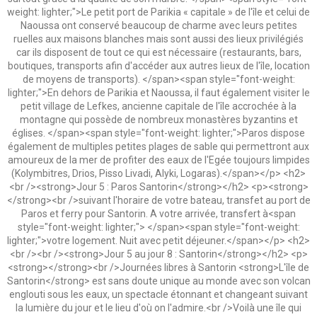
weight: lighter;">Le petit port de Parikia « capitale » de l'île et celui de
Naoussa ont conservé beaucoup de charme avec leurs petites
ruelles aux maisons blanches mais sont aussi des lieux privilégiés
car ils disposent de tout ce qui est nécessaire (restaurants, bars,
boutiques, transports afin d'accéder aux autres lieux de l'île, location
de moyens de transports). </span><span style="font-weight:
lighter;">En dehors de Parikia et Naoussa, il faut également visiter le
petit village de Lefkes, ancienne capitale de l'île accrochée à la
montagne qui possède de nombreux monastères byzantins et
églises. </span><span style="font-weight: lighter;">Paros dispose
également de multiples petites plages de sable qui permettront aux
amoureux de la mer de profiter des eaux de l'Egée toujours limpides
(Kolymbitres, Drios, Pisso Livadi, Alyki, Logaras).</span></p> <h2>
<br /><strong>Jour 5 : Paros Santorin</strong></h2> <p><strong>
</strong><br />suivant l'horaire de votre bateau, transfet au port de
Paros et ferry pour Santorin. A votre arrivée, transfert à<span
style="font-weight: lighter;"> </span><span style="font-weight:
lighter;">votre logement. Nuit avec petit déjeuner.</span></p> <h2>
<br /><br /><strong>Jour 5 au jour 8 : Santorin</strong></h2> <p>
<strong></strong><br />Journées libres à Santorin <strong>L'île de
Santorin</strong> est sans doute unique au monde avec son volcan
englouti sous les eaux, un spectacle étonnant et changeant suivant
la lumière du jour et le lieu d'où on l'admire.<br />Voilà une île qui