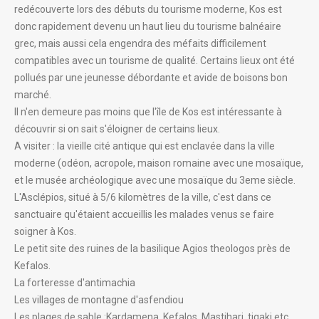
redécouverte lors des débuts du tourisme moderne, Kos est
donc rapidement devenu un haut lieu du tourisme balnéaire
grec, mais aussi cela engendra des méfaits difficilement
compatibles avec un tourisme de qualité. Certains lieux ont été
pollués par une jeunesse débordante et avide de boisons bon
marché.
Il n'en demeure pas moins que l'île de Kos est intéressante à
découvrir si on sait s'éloigner de certains lieux.
A visiter : la vieille cité antique qui est enclavée dans la ville
moderne (odéon, acropole, maison romaine avec une mosaïque,
et le musée archéologique avec une mosaïque du 3eme siècle.
L'Asclépios, situé à 5/6 kilomètres de la ville, c'est dans ce
sanctuaire qu'étaient accueillis les malades venus se faire
soigner à Kos.
Le petit site des ruines de la basilique Agios theologos près de
Kefalos.
La forteresse d'antimachia
Les villages de montagne d'asfendiou
Les plages de sable :Kardamena, Kefalos, Mastihari, tigaki etc...