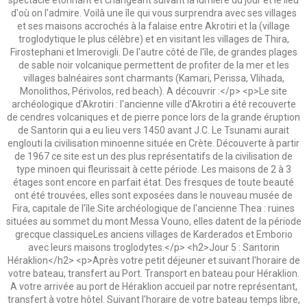
spectacle étonnant et changeant suivant la lumière du jour et le lieu
d'où on l'admire. Voilà une île qui vous surprendra avec ses villages
et ses maisons accrochés à la falaise entre Akrotiri et Ia (village
troglodytique le plus célèbre) et en visitant les villages de Thira,
Firostephani et Imerovigli. De l'autre côté de l'île, de grandes plages
de sable noir volcanique permettent de profiter de la mer et les
villages balnéaires sont charmants (Kamari, Perissa, Vlihada,
Monolithos, Périvolos, red beach). A découvrir :</p> <p>Le site
archéologique d'Akrotiri : l'ancienne ville d'Akrotiri a été recouverte
de cendres volcaniques et de pierre ponce lors de la grande éruption
de Santorin qui a eu lieu vers 1450 avant J.C. Le Tsunami aurait
englouti la civilisation minoenne située en Crète. Découverte à partir
de 1967 ce site est un des plus représentatifs de la civilisation de
type minoen qui fleurissait à cette période. Les maisons de 2 à 3
étages sont encore en parfait état. Des fresques de toute beauté
ont été trouvées, elles sont exposées dans le nouveau musée de
Fira, capitale de l'île.Site archéologique de l'ancienne Thea : ruines
situées au sommet du mont Messa Vouno, elles datent de la période
grecque classiqueLes anciens villages de Karderados et Emborio
avec leurs maisons troglodytes.</p> <h2>Jour 5 : Santorin
Héraklion</h2> <p>Après votre petit déjeuner et suivant l'horaire de
votre bateau, transfert au Port. Transport en bateau pour Héraklion.
A votre arrivée au port de Héraklion accueil par notre représentant,
transfert à votre hôtel. Suivant l'horaire de votre bateau temps libre,