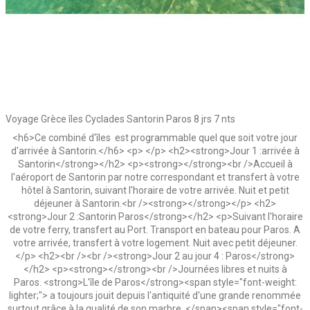
Voyage Grèce îles Cyclades Santorin Paros 8 jrs 7 nts
<h6>Ce combiné d'îles est programmable quel que soit votre jour
d'arrivée à Santorin.</h6> <p> </p> <h2><strong>Jour 1 :arrivée à
Santorin</strong></h2> <p><strong></strong><br />Accueil à
l'aéroport de Santorin par notre correspondant et transfert à votre
hôtel à Santorin, suivant l'horaire de votre arrivée. Nuit et petit
déjeuner à Santorin.<br /><strong></strong></p> <h2>
<strong>Jour 2 :Santorin Paros</strong></h2> <p>Suivant l'horaire
de votre ferry, transfert au Port. Transport en bateau pour Paros. A
votre arrivée, transfert à votre logement. Nuit avec petit déjeuner.
</p> <h2><br /><br /><strong>Jour 2 au jour 4 : Paros</strong>
</h2> <p><strong></strong><br />Journées libres et nuits à
Paros. <strong>L'île de Paros</strong><span style="font-weight:
lighter;"> a toujours jouit depuis l'antiquité d'une grande renommée
surtout grâce à la qualité de son marbre. </span><span style="font-