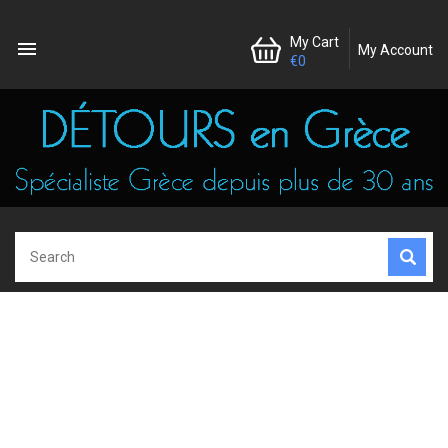
My Cart

My Account
€0